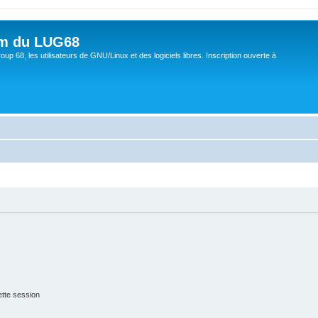
um du LUG68
up 68, les utilisateurs de GNU/Linux et des logiciels libres. Inscription ouverte à
tte session