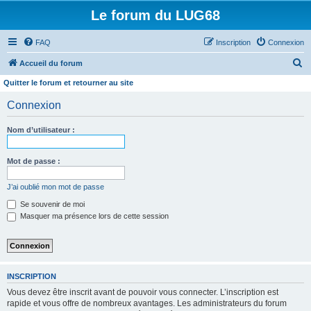
Le forum du LUG68
FAQ
Inscription
Connexion
R
Accueil du forum
e
Quitter le forum et retourner au site
c
Connexion
h
e
Nom d’utilisateur :
r
Mot de passe :
c
h
J’ai oublié mon mot de passe
e
Se souvenir de moi
r
Masquer ma présence lors de cette session
INSCRIPTION
Vous devez être inscrit avant de pouvoir vous connecter. L’inscription est
rapide et vous offre de nombreux avantages. Les administrateurs du forum