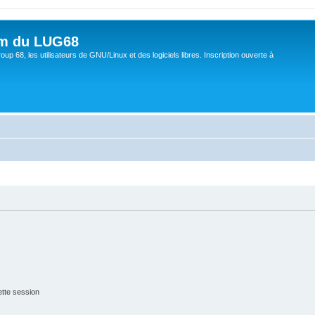
um du LUG68
up 68, les utilisateurs de GNU/Linux et des logiciels libres. Inscription ouverte à
tte session