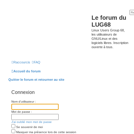
Le forum du
LUG68
Linux Users Group 68,
les utilisateurs de
GNU/Linux et des
logiciels libres. Inscription
ouverte à tous.
Raccourcis
FAQ
Accueil du forum
Quitter le forum et retourner au site
Connexion
Nom d’utilisateur :
Mot de passe :
J’ai oublié mon mot de passe
Se souvenir de moi
Masquer ma présence lors de cette session