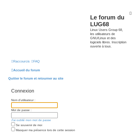
Le forum du
LUG68
Linux Users Group 68,
les utilisateurs de
GNU/Linux et des
logiciels libres. Inscription
ouverte à tous.
Raccourcis
FAQ
Accueil du forum
Quitter le forum et retourner au site
Connexion
Nom d’utilisateur :
Mot de passe :
J’ai oublié mon mot de passe
Se souvenir de moi
Masquer ma présence lors de cette session