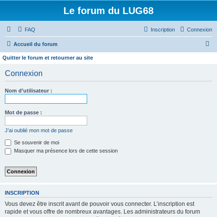
Le forum du LUG68
FAQ
Inscription
Connexion
R
Accueil du forum
e
Quitter le forum et retourner au site
c
Connexion
h
e
Nom d’utilisateur :
r
Mot de passe :
c
h
J’ai oublié mon mot de passe
e
Se souvenir de moi
r
Masquer ma présence lors de cette session
INSCRIPTION
Vous devez être inscrit avant de pouvoir vous connecter. L’inscription est
rapide et vous offre de nombreux avantages. Les administrateurs du forum