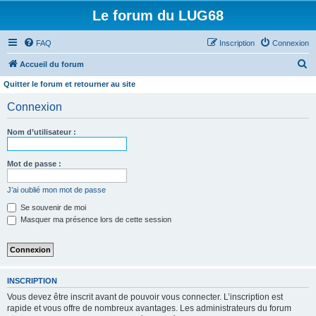
Le forum du LUG68
FAQ
Inscription
Connexion
R
Accueil du forum
e
Quitter le forum et retourner au site
c
Connexion
h
e
Nom d’utilisateur :
r
Mot de passe :
c
h
J’ai oublié mon mot de passe
e
Se souvenir de moi
r
Masquer ma présence lors de cette session
INSCRIPTION
Vous devez être inscrit avant de pouvoir vous connecter. L’inscription est
rapide et vous offre de nombreux avantages. Les administrateurs du forum