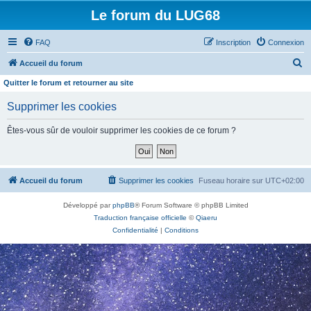
Le forum du LUG68
FAQ
Inscription
Connexion
R
Accueil du forum
e
Quitter le forum et retourner au site
c
Supprimer les cookies
h
e
Êtes-vous sûr de vouloir supprimer les cookies de ce forum ?
r
c
h
Accueil du forum
Supprimer les cookies
Fuseau horaire sur
UTC+02:00
e
Développé par
phpBB
® Forum Software © phpBB Limited
r
Traduction française officielle
©
Qiaeru
Confidentialité
|
Conditions