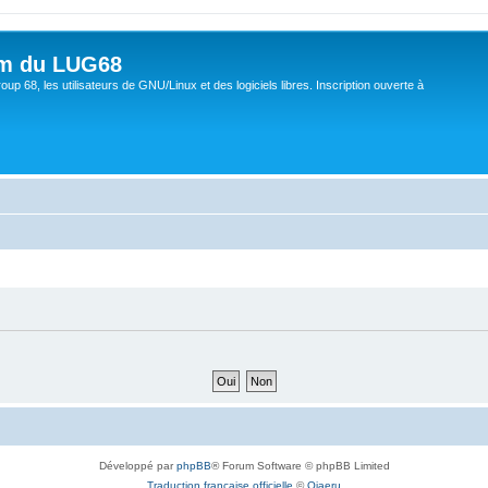
um du LUG68
up 68, les utilisateurs de GNU/Linux et des logiciels libres. Inscription ouverte à
Développé par
phpBB
® Forum Software © phpBB Limited
Traduction française officielle
©
Qiaeru