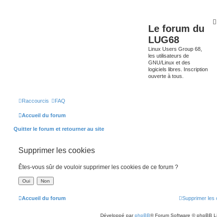
Le forum du
LUG68
Linux Users Group 68,
les utilisateurs de
GNU/Linux et des
logiciels libres. Inscription
ouverte à tous.
Raccourcis
FAQ
Accueil du forum
Quitter le forum et retourner au site
Supprimer les cookies
Êtes-vous sûr de vouloir supprimer les cookies de ce forum ?
Accueil du forum
Supprimer les 
Développé par
phpBB
® Forum Software © phpBB L