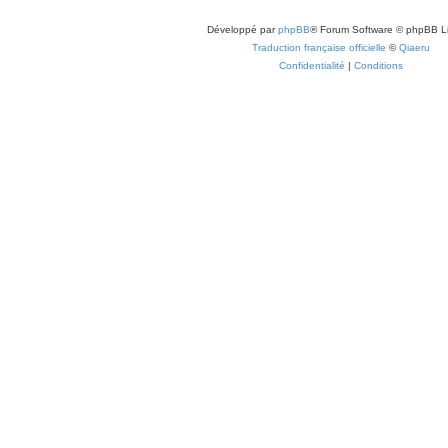
Développé par
phpBB
® Forum Software © phpBB L
Traduction française officielle
©
Qiaeru
Confidentialité
|
Conditions