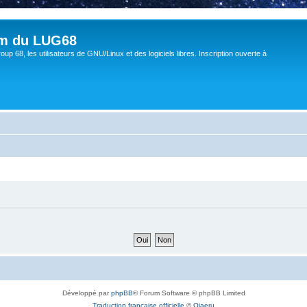
um du LUG68
up 68, les utilisateurs de GNU/Linux et des logiciels libres. Inscription ouverte à
Développé par
phpBB
® Forum Software © phpBB Limited
Traduction française officielle
©
Qiaeru