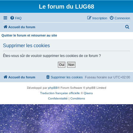
Le forum du LUG68
FAQ
Inscription
Connexion
R
Accueil du forum
e
Quitter le forum et retourner au site
c
Supprimer les cookies
h
e
Êtes-vous sûr de vouloir supprimer les cookies de ce forum ?
r
c
h
Accueil du forum
Supprimer les cookies
Fuseau horaire sur
UTC+02:00
e
Développé par
phpBB
® Forum Software © phpBB Limited
r
Traduction française officielle
©
Qiaeru
Confidentialité
|
Conditions