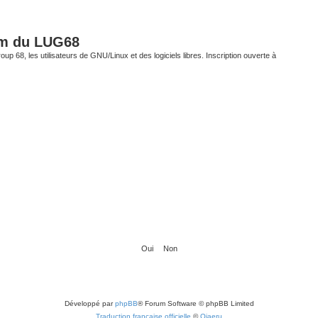
um du LUG68
up 68, les utilisateurs de GNU/Linux et des logiciels libres. Inscription ouverte à
Développé par
phpBB
® Forum Software © phpBB Limited
Traduction française officielle
©
Qiaeru