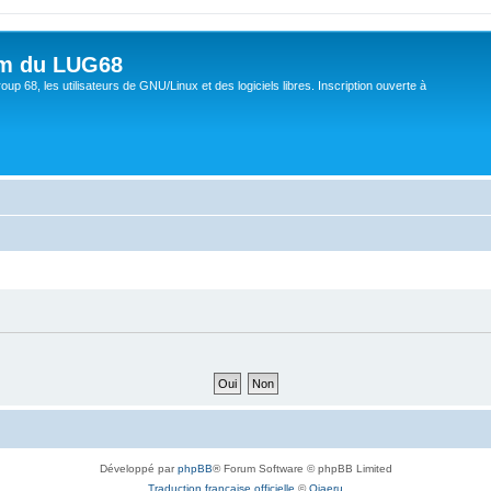
um du LUG68
up 68, les utilisateurs de GNU/Linux et des logiciels libres. Inscription ouverte à
Développé par
phpBB
® Forum Software © phpBB Limited
Traduction française officielle
©
Qiaeru