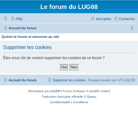
Le forum du LUG68
FAQ
Inscription
Connexion
R
Accueil du forum
e
Quitter le forum et retourner au site
c
Supprimer les cookies
h
e
Êtes-vous sûr de vouloir supprimer les cookies de ce forum ?
r
c
h
Accueil du forum
Supprimer les cookies
Fuseau horaire sur
UTC+02:00
e
Développé par
phpBB
® Forum Software © phpBB Limited
r
Traduction française officielle
©
Qiaeru
Confidentialité
|
Conditions