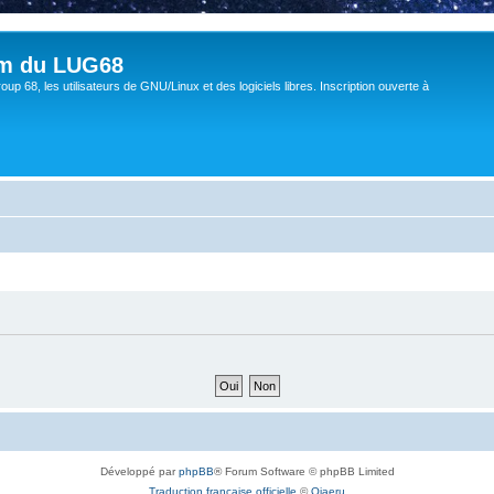
um du LUG68
up 68, les utilisateurs de GNU/Linux et des logiciels libres. Inscription ouverte à
Développé par
phpBB
® Forum Software © phpBB Limited
Traduction française officielle
©
Qiaeru