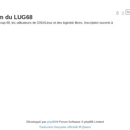
Reche
Rec
um du LUG68
up 68, les utilisateurs de GNU/Linux et des logiciels libres. Inscription ouverte à
Développé par
phpBB
® Forum Software © phpBB Limited
Traduction française officielle
©
Qiaeru