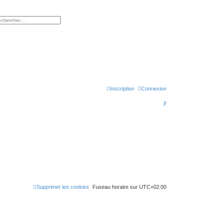
rcher
herche avancée
Inscription
Connexion
R
e
c
h
e
r
c
h
Supprimer les cookies
Fuseau horaire sur
UTC+02:00
e
r