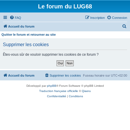
Le forum du LUG68
FAQ
Inscription
Connexion
R
Accueil du forum
e
Quitter le forum et retourner au site
c
Supprimer les cookies
h
e
Êtes-vous sûr de vouloir supprimer les cookies de ce forum ?
r
c
h
Accueil du forum
Supprimer les cookies
Fuseau horaire sur
UTC+02:00
e
Développé par
phpBB
® Forum Software © phpBB Limited
r
Traduction française officielle
©
Qiaeru
Confidentialité
|
Conditions