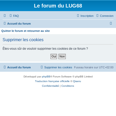
Le forum du LUG68
FAQ
Inscription
Connexion
R
Accueil du forum
e
Quitter le forum et retourner au site
c
Supprimer les cookies
h
e
Êtes-vous sûr de vouloir supprimer les cookies de ce forum ?
r
c
h
Accueil du forum
Supprimer les cookies
Fuseau horaire sur
UTC+02:00
e
Développé par
phpBB
® Forum Software © phpBB Limited
r
Traduction française officielle
©
Qiaeru
Confidentialité
|
Conditions