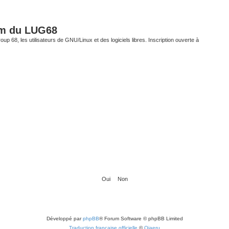
um du LUG68
up 68, les utilisateurs de GNU/Linux et des logiciels libres. Inscription ouverte à
Développé par
phpBB
® Forum Software © phpBB Limited
Traduction française officielle
©
Qiaeru