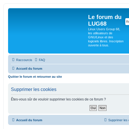
Le forum du
LUG68
Linux Users Group 68,
les utilisateurs de
GNU/Linux et des
logiciels libres. Inscription
ouverte à tous.
Raccourcis
FAQ
Accueil du forum
Quitter le forum et retourner au site
Supprimer les cookies
Êtes-vous sûr de vouloir supprimer les cookies de ce forum ?
Accueil du forum
Supprimer les 