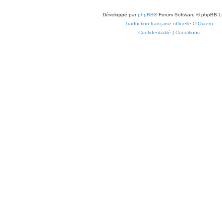
Développé par
phpBB
® Forum Software © phpBB L
Traduction française officielle
©
Qiaeru
Confidentialité
|
Conditions