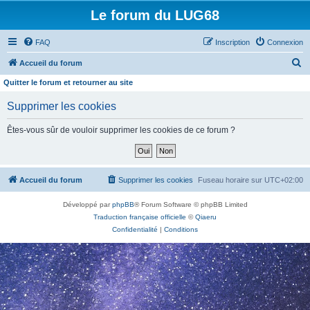
Le forum du LUG68
FAQ
Inscription
Connexion
R
Accueil du forum
e
Quitter le forum et retourner au site
c
Supprimer les cookies
h
e
Êtes-vous sûr de vouloir supprimer les cookies de ce forum ?
r
c
h
Accueil du forum
Supprimer les cookies
Fuseau horaire sur
UTC+02:00
e
Développé par
phpBB
® Forum Software © phpBB Limited
r
Traduction française officielle
©
Qiaeru
Confidentialité
|
Conditions