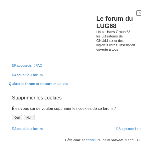
Le forum du
LUG68
Linux Users Group 68,
les utilisateurs de
GNU/Linux et des
logiciels libres. Inscription
ouverte à tous.
Raccourcis
FAQ
Accueil du forum
Quitter le forum et retourner au site
Supprimer les cookies
Êtes-vous sûr de vouloir supprimer les cookies de ce forum ?
Accueil du forum
Supprimer les 
Développé par
phpBB
® Forum Software © phpBB L