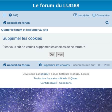
Le forum du LUG68
FAQ
Inscription
Connexion
R
Accueil du forum
e
Quitter le forum et retourner au site
c
Supprimer les cookies
h
e
Êtes-vous sûr de vouloir supprimer les cookies de ce forum ?
r
c
h
Accueil du forum
Supprimer les cookies
Fuseau horaire sur
UTC+02:00
e
Développé par
phpBB
® Forum Software © phpBB Limited
r
Traduction française officielle
©
Qiaeru
Confidentialité
|
Conditions