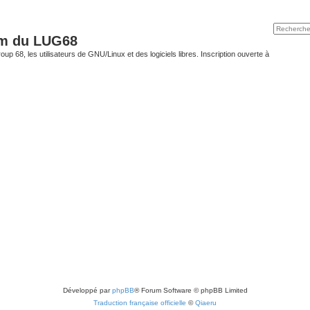
um du LUG68
up 68, les utilisateurs de GNU/Linux et des logiciels libres. Inscription ouverte à
Développé par
phpBB
® Forum Software © phpBB Limited
Traduction française officielle
©
Qiaeru