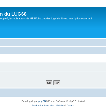
um du LUG68
up 68, les utilisateurs de GNU/Linux et des logiciels libres. Inscription ouverte à
Développé par
phpBB
® Forum Software © phpBB Limited
Traduction française officielle
©
Qiaeru