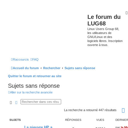
Le forum du
LUG68
Linux Users Group 68,
les utilisateurs de
GNU/Linux et des
logiciels libres. Inscription
ouverte à tous.
Raccourcis
FAQ
Accueil du forum
Rechercher
Sujets sans réponse
Quitter le forum et retourner au site
Sujets sans réponse
Aller sur la recherche avancée
Rechercher
Recherche avancée
La recherche a retourné 447 résultats
SUJETS
RÉPONSES
VUES
DERNIE
La pieuvre HP a
par
le M