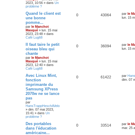
2023, 10:56
» dans
Un
problème ?
Quand le client est
par
le M
0
43064
une bonne
lun. 15 m
pomme...
par
le Manchot
Masqué
»
lun. 15 mai
2023, 23:48
» dans
Café Lug68
Il faut taire le petit
par
le M
0
36094
oiseau bleu qui
lun. 15 m
chante
par
le Manchot
Masqué
»
lun. 15 mai
2023, 12:40
» dans
Café Lug68
Avec Linux Mint,
par
Hans
0
61422
fonction
dim. 07 
imprimante du
Samsung XPress
2070w ne se lance
pas
par
HansTrappHeschAVelo
»
dim. 07 mai 2023,
15:41
» dans
Un
problème ?
Des portables
par
le M
0
33514
dans l'éducation
mar. 25 a
américaine...