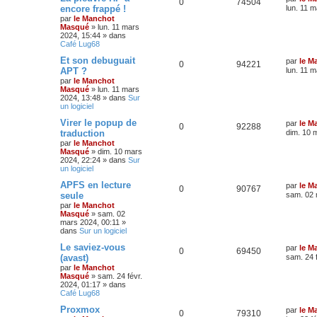
0
74504
encore frappé !
lun. 11 
par
le Manchot
Masqué
»
lun. 11 mars
2024, 15:44
» dans
Café Lug68
Et son debuguait
par
le M
0
94221
APT ?
lun. 11 
par
le Manchot
Masqué
»
lun. 11 mars
2024, 13:48
» dans
Sur
un logiciel
Virer le popup de
par
le M
0
92288
traduction
dim. 10 
par
le Manchot
Masqué
»
dim. 10 mars
2024, 22:24
» dans
Sur
un logiciel
APFS en lecture
par
le M
0
90767
seule
sam. 02 
par
le Manchot
Masqué
»
sam. 02
mars 2024, 00:11
»
dans
Sur un logiciel
Le saviez-vous
par
le M
0
69450
(avast)
sam. 24 
par
le Manchot
Masqué
»
sam. 24 févr.
2024, 01:17
» dans
Café Lug68
Proxmox
par
le M
0
79310