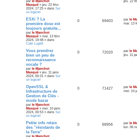
par
le Manchot
jeu. 22 f
Masqué
»
jeu. 22 févr.
2024, 17:25
» dans
Sur
un logiciel
ESXi ? La
par
le M
0
69403
première dose est
mar. 13 f
toujours gratuite...
par
le Manchot
Masqué
»
mar. 13 févr.
2024, 19:48
» dans
Café Lug68
Vous prendrez
par
le M
0
72020
bien un peu de
jeu. 11 j
reconnaissance
vocale ?
par
le Manchot
Masqué
»
jeu. 11 janv.
2024, 00:31
» dans
Sur
un logiciel
OpenSSL &
par
le M
0
71427
Infrastructure de
mer. 10 j
Gestion de Clés -
mode bazar
par
le Manchot
Masqué
»
mer. 10 janv.
2024, 00:53
» dans
Sur
un logiciel
Petite info relais
par
le M
0
68956
des "résistants de
lun. 06 n
la Terre"
par
le Manchot