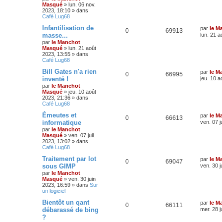
Masqué
»
lun. 06 nov.
2023, 18:10
» dans
Café Lug68
Infantilisation de
par
le M
0
69913
masse...
lun. 21 a
par
le Manchot
Masqué
»
lun. 21 août
2023, 13:55
» dans
Café Lug68
Bill Gates n'a rien
par
le M
0
66995
inventé !
jeu. 10 a
par
le Manchot
Masqué
»
jeu. 10 août
2023, 21:36
» dans
Café Lug68
Émeutes et
par
le M
0
66613
informatique
ven. 07 j
par
le Manchot
Masqué
»
ven. 07 juil.
2023, 13:02
» dans
Café Lug68
Traitement par lot
par
le M
0
69047
sous GIMP
ven. 30 j
par
le Manchot
Masqué
»
ven. 30 juin
2023, 16:59
» dans
Sur
un logiciel
Bientôt un qant
par
le M
0
66111
débarassé de bing
mer. 28 j
?