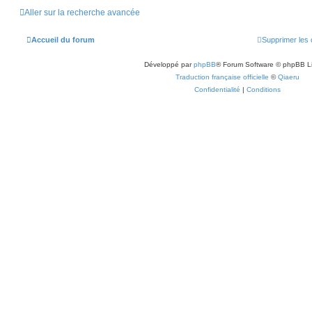
Aller sur la recherche avancée
Accueil du forum
Supprimer les 
Développé par
phpBB
® Forum Software © phpBB L
Traduction française officielle
©
Qiaeru
Confidentialité
|
Conditions