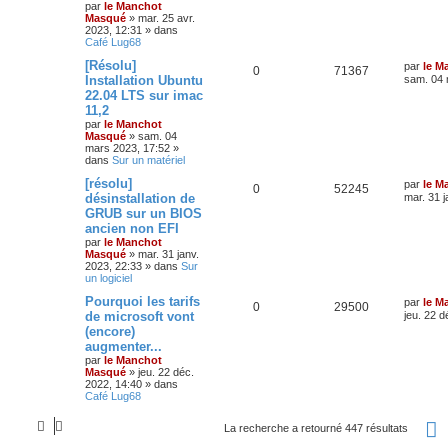
par
le Manchot
Masqué
»
mar. 25 avr.
2023, 12:31
» dans
Café Lug68
[Résolu]
par
le M
0
71367
Installation Ubuntu
sam. 04 
22.04 LTS sur imac
11,2
par
le Manchot
Masqué
»
sam. 04
mars 2023, 17:52
»
dans
Sur un matériel
[résolu]
par
le M
0
52245
désinstallation de
mar. 31 j
GRUB sur un BIOS
ancien non EFI
par
le Manchot
Masqué
»
mar. 31 janv.
2023, 22:33
» dans
Sur
un logiciel
Pourquoi les tarifs
par
le M
0
29500
de microsoft vont
jeu. 22 d
(encore)
augmenter...
par
le Manchot
Masqué
»
jeu. 22 déc.
2022, 14:40
» dans
Café Lug68
La recherche a retourné 447 résultats