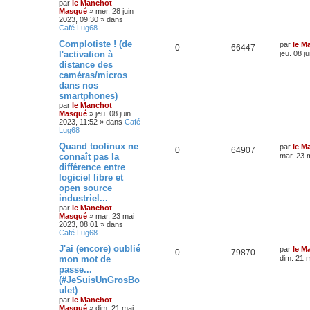
par
le Manchot
Masqué
»
mer. 28 juin
2023, 09:30
» dans
Café Lug68
Complotiste ! (de
par
le M
0
66447
l'activation à
jeu. 08 j
distance des
caméras/micros
dans nos
smartphones)
par
le Manchot
Masqué
»
jeu. 08 juin
2023, 11:52
» dans
Café
Lug68
Quand toolinux ne
par
le M
0
64907
connaît pas la
mar. 23 
différence entre
logiciel libre et
open source
industriel...
par
le Manchot
Masqué
»
mar. 23 mai
2023, 08:01
» dans
Café Lug68
J'ai (encore) oublié
par
le M
0
79870
mon mot de
dim. 21 
passe...
(#JeSuisUnGrosBo
ulet)
par
le Manchot
Masqué
»
dim. 21 mai