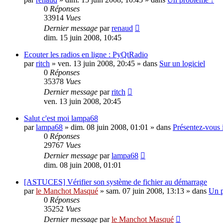
0
Réponses
33914
Vues
Dernier message
par
renaud
dim. 15 juin 2008, 10:45
Ecouter les radios en ligne : PyQtRadio
par
ritch
»
ven. 13 juin 2008, 20:45
» dans
Sur un logiciel
0
Réponses
35378
Vues
Dernier message
par
ritch
ven. 13 juin 2008, 20:45
Salut c'est moi lampa68
par
lampa68
»
dim. 08 juin 2008, 01:01
» dans
Présentez-vous 
0
Réponses
29767
Vues
Dernier message
par
lampa68
dim. 08 juin 2008, 01:01
[ASTUCES] Vérifier son système de fichier au démarrage
par
le Manchot Masqué
»
sam. 07 juin 2008, 13:13
» dans
Un p
0
Réponses
35252
Vues
Dernier message
par
le Manchot Masqué