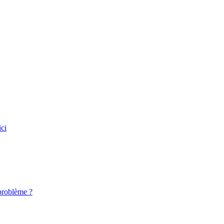
ici
roblème ?