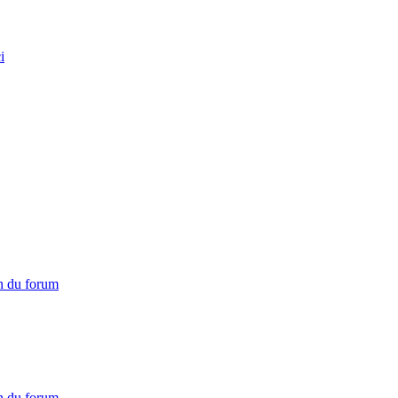
i
on du forum
on du forum