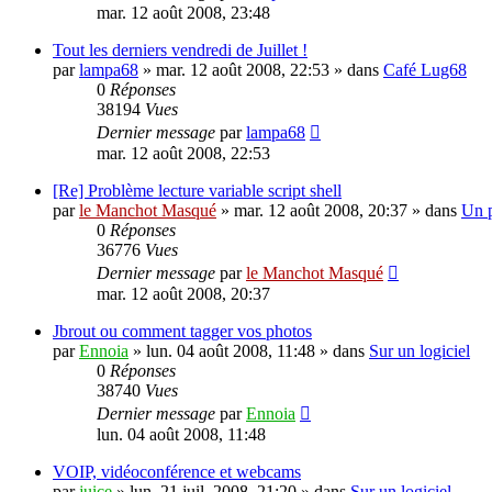
mar. 12 août 2008, 23:48
Tout les derniers vendredi de Juillet !
par
lampa68
»
mar. 12 août 2008, 22:53
» dans
Café Lug68
0
Réponses
38194
Vues
Dernier message
par
lampa68
mar. 12 août 2008, 22:53
[Re] Problème lecture variable script shell
par
le Manchot Masqué
»
mar. 12 août 2008, 20:37
» dans
Un 
0
Réponses
36776
Vues
Dernier message
par
le Manchot Masqué
mar. 12 août 2008, 20:37
Jbrout ou comment tagger vos photos
par
Ennoia
»
lun. 04 août 2008, 11:48
» dans
Sur un logiciel
0
Réponses
38740
Vues
Dernier message
par
Ennoia
lun. 04 août 2008, 11:48
VOIP, vidéoconférence et webcams
par
juice
»
lun. 21 juil. 2008, 21:20
» dans
Sur un logiciel