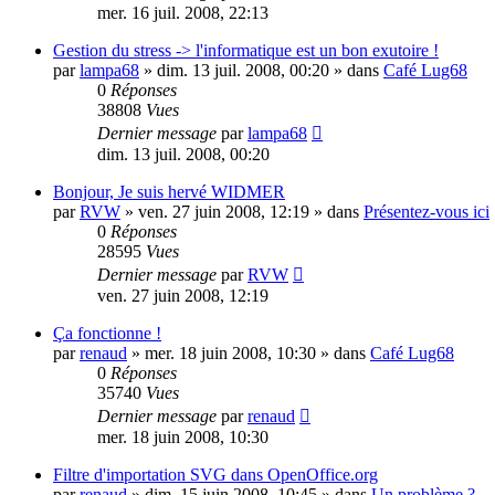
mer. 16 juil. 2008, 22:13
Gestion du stress -> l'informatique est un bon exutoire !
par
lampa68
»
dim. 13 juil. 2008, 00:20
» dans
Café Lug68
0
Réponses
38808
Vues
Dernier message
par
lampa68
dim. 13 juil. 2008, 00:20
Bonjour, Je suis hervé WIDMER
par
RVW
»
ven. 27 juin 2008, 12:19
» dans
Présentez-vous ici
0
Réponses
28595
Vues
Dernier message
par
RVW
ven. 27 juin 2008, 12:19
Ça fonctionne !
par
renaud
»
mer. 18 juin 2008, 10:30
» dans
Café Lug68
0
Réponses
35740
Vues
Dernier message
par
renaud
mer. 18 juin 2008, 10:30
Filtre d'importation SVG dans OpenOffice.org
par
renaud
»
dim. 15 juin 2008, 10:45
» dans
Un problème ?