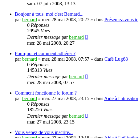
sam. 07 juin 2008, 13:13
Bonjour à tous, moi c'est Bernard...
par
bernard
»
mer. 28 mai 2008, 20:27
» dans
Présentez-vous ic
0
Réponses
29945
Vues
Dernier message
par
bernard
mer. 28 mai 2008, 20:27
Pourquoi et comment adhérer ?
par
bernard
»
mer. 28 mai 2008, 07:57
» dans
Café Lug68
0
Réponses
145313
Vues
Dernier message
par
bernard
mer. 28 mai 2008, 07:57
Comment fonctionne le forum ?
par
bernard
»
mar. 27 mai 2008, 23:15
» dans
Aide à l'utilisati
0
Réponses
185256
Vues
Dernier message
par
bernard
mar. 27 mai 2008, 23:15
Vous venez de vous inscrire...
par
bernard
»
mar. 27 mai 2008, 13:18
» dans
Aide à l'utilisati