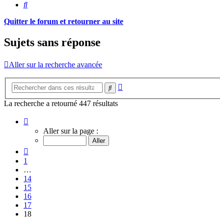
Rechercher
Quitter le forum et retourner au site
Sujets sans réponse
Aller sur la recherche avancée
Recherche
Rechercher
avancée
La recherche a retourné 447 résultats
Page
18
Aller sur la page :
sur
18
Précédent
1
…
14
15
16
17
18