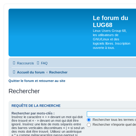
Le forum du
LUG68
Linux Users Group 68,
les utilisateurs de
GNU/Linux et des
logiciels libres. Inscription
ouverte à tous.
Raccourcis
FAQ
Accueil du forum
Rechercher
Quitter le forum et retourner au site
Rechercher
REQUÊTE DE LA RECHERCHE
Rechercher par mots-clés :
Insérez le caractère « + » devant un mot qui doit
Rechercher tous les termes o
être trouvé et « - » devant un mot qui doit être
ignoré. Insérez une liste de mots séparés entre
Rechercher n’importe quel d
des barres verticales discontinues « | » si seul un
des mots doit être trouvé. Utilisez un astérisque
« * » comme métacaractère passe-partout si