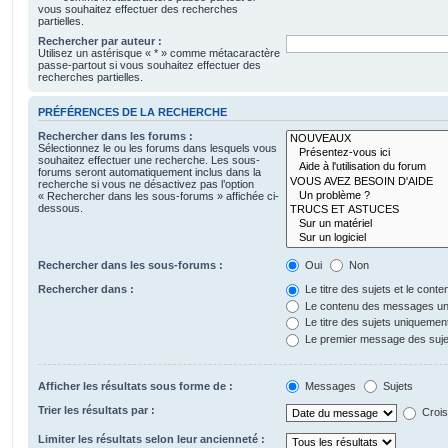
vous souhaitez effectuer des recherches
partielles.
Rechercher par auteur :
Utilisez un astérisque « * » comme métacaractère
passe-partout si vous souhaitez effectuer des
recherches partielles.
PRÉFÉRENCES DE LA RECHERCHE
Rechercher dans les forums :
Sélectionnez le ou les forums dans lesquels vous
souhaitez effectuer une recherche. Les sous-
forums seront automatiquement inclus dans la
recherche si vous ne désactivez pas l’option
« Rechercher dans les sous-forums » affichée ci-
dessous.
Rechercher dans les sous-forums :
Oui
Non
Rechercher dans :
Le titre des sujets et le con
Le contenu des messages u
Le titre des sujets uniquemen
Le premier message des suje
Afficher les résultats sous forme de :
Messages
Sujets
Trier les résultats par :
Crois
Limiter les résultats selon leur ancienneté :