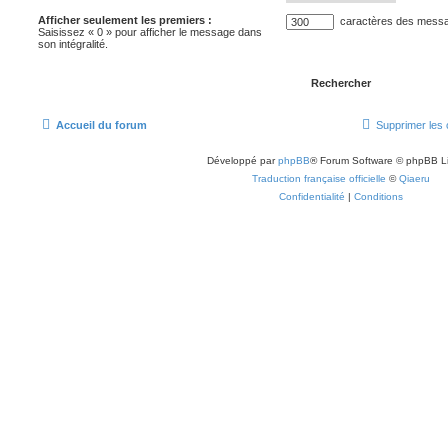
Afficher seulement les premiers :
caractères des mess
Saisissez « 0 » pour afficher le message dans
son intégralité.
Accueil du forum
Supprimer les 
Développé par
phpBB
® Forum Software © phpBB L
Traduction française officielle
©
Qiaeru
Confidentialité
|
Conditions