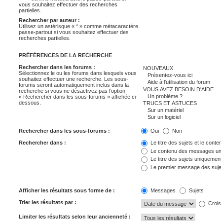
vous souhaitez effectuer des recherches
partielles.
Rechercher par auteur :
Utilisez un astérisque « * » comme métacaractère
passe-partout si vous souhaitez effectuer des
recherches partielles.
PRÉFÉRENCES DE LA RECHERCHE
Rechercher dans les forums :
Sélectionnez le ou les forums dans lesquels vous
souhaitez effectuer une recherche. Les sous-
forums seront automatiquement inclus dans la
recherche si vous ne désactivez pas l’option
« Rechercher dans les sous-forums » affichée ci-
dessous.
Rechercher dans les sous-forums :
Oui
Non
Rechercher dans :
Le titre des sujets et le con
Le contenu des messages u
Le titre des sujets uniquemen
Le premier message des suje
Afficher les résultats sous forme de :
Messages
Sujets
Trier les résultats par :
Crois
Limiter les résultats selon leur ancienneté :