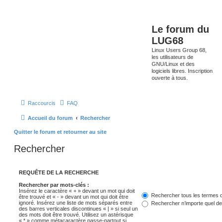
Le forum du
LUG68
Linux Users Group 68,
les utilisateurs de
GNU/Linux et des
logiciels libres. Inscription
ouverte à tous.
Raccourcis
FAQ
Accueil du forum
Rechercher
Quitter le forum et retourner au site
Rechercher
REQUÊTE DE LA RECHERCHE
Rechercher par mots-clés :
Insérez le caractère « + » devant un mot qui doit
Rechercher tous les termes o
être trouvé et « - » devant un mot qui doit être
ignoré. Insérez une liste de mots séparés entre
Rechercher n’importe quel d
des barres verticales discontinues « | » si seul un
des mots doit être trouvé. Utilisez un astérisque
« * » comme métacaractère passe-partout si