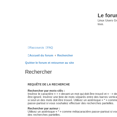
Le for
Linux Users Gro
tous.
Raccourcis
FAQ
Accueil du forum
Rechercher
Quitter le forum et retourner au site
Rechercher
REQUÊTE DE LA RECHERCHE
Rechercher par mots-clés :
Insérez le caractère « + » devant un mot qui doit être trouvé et « - » d
être ignoré. Insérez une liste de mots séparés entre des barres vertica
si seul un des mots doit être trouvé. Utilisez un astérisque « * » com
passe-partout si vous souhaitez effectuer des recherches partielles.
Rechercher par auteur :
Utilisez un astérisque « * » comme métacaractère passe-partout si vo
des recherches partielles.