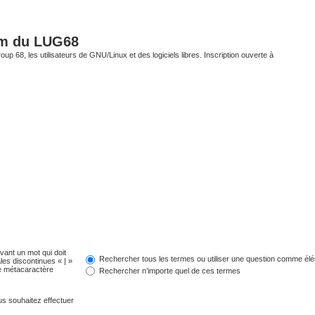
um du LUG68
up 68, les utilisateurs de GNU/Linux et des logiciels libres. Inscription ouverte à
evant un mot qui doit
Rechercher tous les termes ou utiliser une question comme él
les discontinues « | »
me métacaractère
Rechercher n’importe quel de ces termes
us souhaitez effectuer