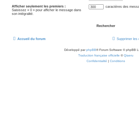
Afficher seulement les premiers :
caractères des mess
Saisissez « 0 » pour afficher le message dans
son intégralité.
Accueil du forum
Supprimer les 
Développé par
phpBB
® Forum Software © phpBB L
Traduction française officielle
©
Qiaeru
Confidentialité
|
Conditions