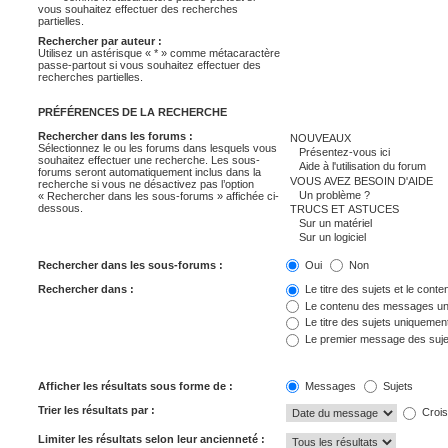
vous souhaitez effectuer des recherches
partielles.
Rechercher par auteur :
Utilisez un astérisque « * » comme métacaractère
passe-partout si vous souhaitez effectuer des
recherches partielles.
PRÉFÉRENCES DE LA RECHERCHE
Rechercher dans les forums :
Sélectionnez le ou les forums dans lesquels vous
souhaitez effectuer une recherche. Les sous-
forums seront automatiquement inclus dans la
recherche si vous ne désactivez pas l’option
« Rechercher dans les sous-forums » affichée ci-
dessous.
Rechercher dans les sous-forums :
Oui
Non
Rechercher dans :
Le titre des sujets et le con
Le contenu des messages u
Le titre des sujets uniquemen
Le premier message des suje
Afficher les résultats sous forme de :
Messages
Sujets
Trier les résultats par :
Crois
Limiter les résultats selon leur ancienneté :