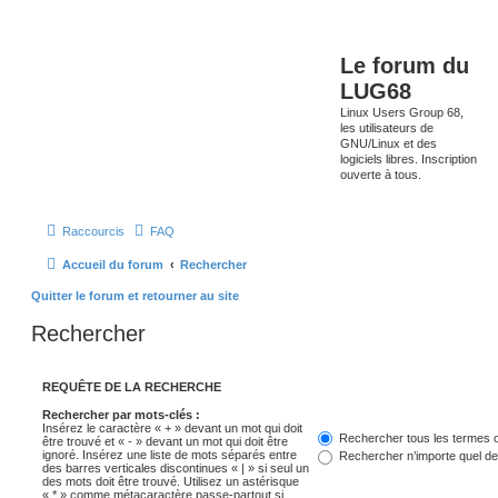
Le forum du
LUG68
Linux Users Group 68,
les utilisateurs de
GNU/Linux et des
logiciels libres. Inscription
ouverte à tous.
Raccourcis
FAQ
Accueil du forum
Rechercher
Quitter le forum et retourner au site
Rechercher
REQUÊTE DE LA RECHERCHE
Rechercher par mots-clés :
Insérez le caractère « + » devant un mot qui doit
Rechercher tous les termes o
être trouvé et « - » devant un mot qui doit être
ignoré. Insérez une liste de mots séparés entre
Rechercher n’importe quel d
des barres verticales discontinues « | » si seul un
des mots doit être trouvé. Utilisez un astérisque
« * » comme métacaractère passe-partout si