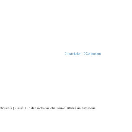
Inscription
Connexion
tinues « | » si seul un des mots doit être trouvé. Utilisez un astérisque