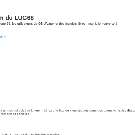
um du LUG68
up 68, les utilisateurs de GNU/Linux et des logiciels libres. Inscription ouverte à
ntenu
t un mot qui doit être ignoré. Insérez une liste de mots séparés entre des barres verticales discon
recherches partielles.
uhaitez effectuer des recherches partielles.