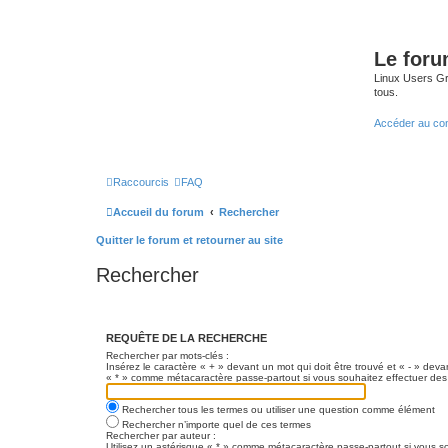
Le for
Linux Users Gro
tous.
Accéder au co
Raccourcis
FAQ
Accueil du forum
Rechercher
Quitter le forum et retourner au site
Rechercher
REQUÊTE DE LA RECHERCHE
Rechercher par mots-clés :
Insérez le caractère « + » devant un mot qui doit être trouvé et « - » devan
« * » comme métacaractère passe-partout si vous souhaitez effectuer des 
Rechercher tous les termes ou utiliser une question comme élément
Rechercher n’importe quel de ces termes
Rechercher par auteur :
Utilisez un astérisque « * » comme métacaractère passe-partout si vous so