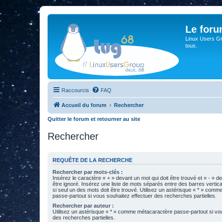
Le for
Linux Users Gro
tous.
Raccourcis
FAQ
Accueil du forum
Rechercher
Quitter le forum et retourner au site
Rechercher
REQUÊTE DE LA RECHERCHE
Rechercher par mots-clés :
Insérez le caractère « + » devant un mot qui doit être trouvé et « - » d
être ignoré. Insérez une liste de mots séparés entre des barres vertica
si seul un des mots doit être trouvé. Utilisez un astérisque « * » com
passe-partout si vous souhaitez effectuer des recherches partielles.
Rechercher par auteur :
Utilisez un astérisque « * » comme métacaractère passe-partout si vo
des recherches partielles.