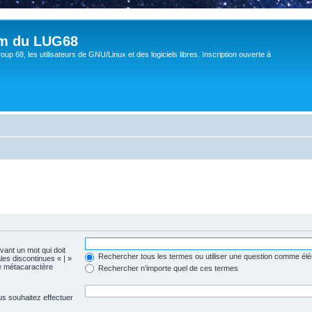
um du LUG68
up 68, les utilisateurs de GNU/Linux et des logiciels libres. Inscription ouverte à
evant un mot qui doit
Rechercher tous les termes ou utiliser une question comme él
les discontinues « | »
me métacaractère
Rechercher n’importe quel de ces termes
us souhaitez effectuer