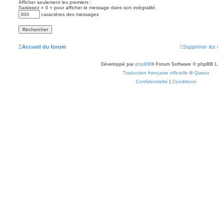
Afficher seulement les premiers :
Saisissez « 0 » pour afficher le message dans son intégralité.
caractères des messages
Accueil du forum
Supprimer les 
Développé par
phpBB
® Forum Software © phpBB L
Traduction française officielle
©
Qiaeru
Confidentialité
|
Conditions