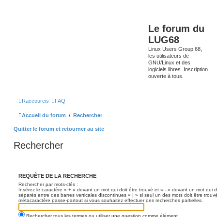
Le forum du
LUG68
Linux Users Group 68,
les utilisateurs de
GNU/Linux et des
logiciels libres. Inscription
ouverte à tous.
Raccourcis
FAQ
Accueil du forum
Rechercher
Quitter le forum et retourner au site
Rechercher
REQUÊTE DE LA RECHERCHE
Rechercher par mots-clés :
Insérez le caractère « + » devant un mot qui doit être trouvé et « - » devant un mot qui d
séparés entre des barres verticales discontinues « | » si seul un des mots doit être trouv
métacaractère passe-partout si vous souhaitez effectuer des recherches partielles.
Rechercher tous les termes ou utiliser une question comme élément