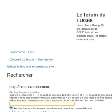
Le forum du
LUG68
Linux Users Group 68,
les utilisateurs de
GNU/Linux et des
logiciels libres. Inscription
ouverte à tous.
Raccourcis
FAQ
Accueil du forum
Rechercher
Quitter le forum et retourner au site
Rechercher
REQUÊTE DE LA RECHERCHE
Rechercher par mots-clés :
Insérez le caractère « + » devant un mot qui doit être trouvé et « - » devant un mot qui d
séparés entre des barres verticales discontinues « | » si seul un des mots doit être trouv
métacaractère passe-partout si vous souhaitez effectuer des recherches partielles.
Rechercher tous les termes ou utiliser une question comme élément