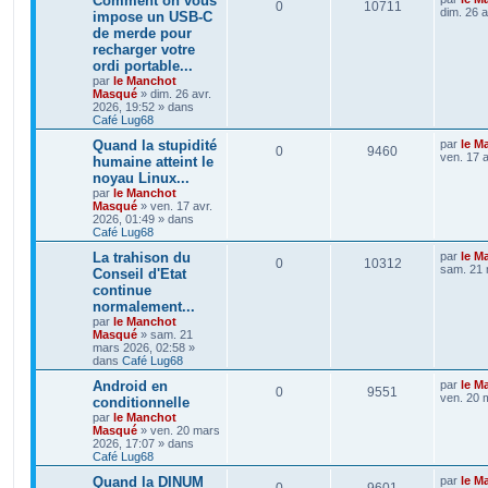
Comment on vous
0
10711
dim. 26 a
impose un USB-C
de merde pour
recharger votre
ordi portable...
par
le Manchot
Masqué
»
dim. 26 avr.
2026, 19:52
» dans
Café Lug68
Quand la stupidité
par
le M
0
9460
ven. 17 a
humaine atteint le
noyau Linux...
par
le Manchot
Masqué
»
ven. 17 avr.
2026, 01:49
» dans
Café Lug68
La trahison du
par
le M
0
10312
sam. 21 
Conseil d'Etat
continue
normalement...
par
le Manchot
Masqué
»
sam. 21
mars 2026, 02:58
»
dans
Café Lug68
Android en
par
le M
0
9551
ven. 20 
conditionnelle
par
le Manchot
Masqué
»
ven. 20 mars
2026, 17:07
» dans
Café Lug68
Quand la DINUM
par
le M
0
9601