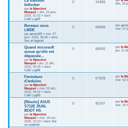
La trahison
0
41666
dim. 25 j
bitlocker
par
le Manchot
Masqué
»
dim. 25 janv.
2026, 02:02
» dans
Café Lug68
Bureaux sous
par
gera
0
68866
mer. 07 j
LMDE
par
gerard25
»
mer. 07
janv. 2026, 08:58
» dans
Sur un logiciel
Quand microsoft
par
le M
0
68595
jeu. 11 d
avoue qu'elle est
dépassée...
par
le Manchot
Masqué
»
jeu. 11 déc.
2025, 09:26
» dans
Café Lug68
Fermeture
par
le M
0
67609
mar. 02 
d'arduino
par
le Manchot
Masqué
»
mar. 02 déc.
2025, 09:02
» dans
Café Lug68
[Résolu] ASUS
par
le M
0
80297
mar. 18 
S712E DUAL
BOOT HS
par
le Manchot
Masqué
»
mar. 18 nov.
2025, 15:23
» dans
Sur
un matériel