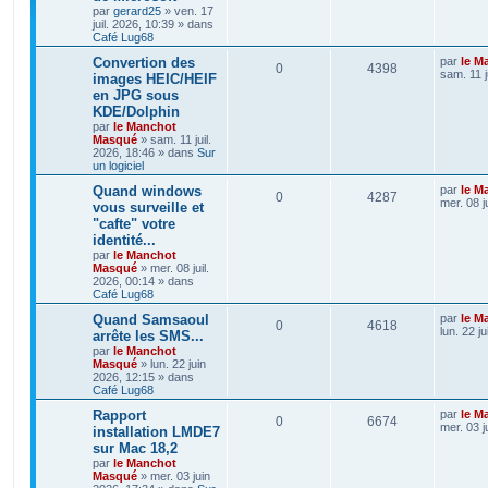
par
gerard25
»
ven. 17
juil. 2026, 10:39
» dans
Café Lug68
Convertion des
par
le M
0
4398
sam. 11 j
images HEIC/HEIF
en JPG sous
KDE/Dolphin
par
le Manchot
Masqué
»
sam. 11 juil.
2026, 18:46
» dans
Sur
un logiciel
Quand windows
par
le M
0
4287
mer. 08 j
vous surveille et
"cafte" votre
identité...
par
le Manchot
Masqué
»
mer. 08 juil.
2026, 00:14
» dans
Café Lug68
Quand Samsaoul
par
le M
0
4618
lun. 22 j
arrête les SMS...
par
le Manchot
Masqué
»
lun. 22 juin
2026, 12:15
» dans
Café Lug68
Rapport
par
le M
0
6674
mer. 03 j
installation LMDE7
sur Mac 18,2
par
le Manchot
Masqué
»
mer. 03 juin