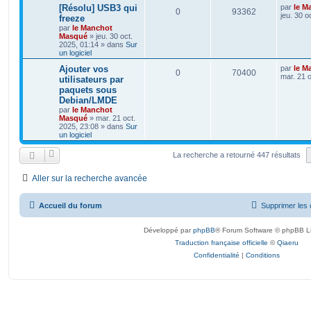
[Résolu] USB3 qui
par
le M
0
93362
jeu. 30 o
freeze
par
le Manchot
Masqué
»
jeu. 30 oct.
2025, 01:14
» dans
Sur
un logiciel
Ajouter vos
par
le M
0
70400
mar. 21 o
utilisateurs par
paquets sous
Debian/LMDE
par
le Manchot
Masqué
»
mar. 21 oct.
2025, 23:08
» dans
Sur
un logiciel
La recherche a retourné 447 résultats
Aller sur la recherche avancée
Accueil du forum
Supprimer les 
Développé par
phpBB
® Forum Software © phpBB L
Traduction française officielle
©
Qiaeru
Confidentialité
|
Conditions