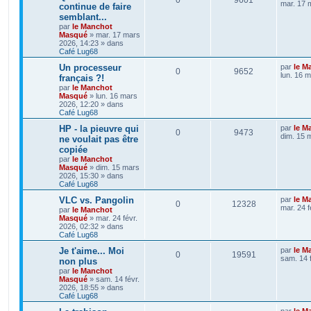
mar. 17 
continue de faire
semblant...
par
le Manchot
Masqué
»
mar. 17 mars
2026, 14:23
» dans
Café Lug68
Un processeur
par
le M
0
9652
lun. 16 
français ?!
par
le Manchot
Masqué
»
lun. 16 mars
2026, 12:20
» dans
Café Lug68
HP - la pieuvre qui
par
le M
0
9473
dim. 15 
ne voulait pas être
copiée
par
le Manchot
Masqué
»
dim. 15 mars
2026, 15:30
» dans
Café Lug68
VLC vs. Pangolin
par
le M
0
12328
mar. 24 f
par
le Manchot
Masqué
»
mar. 24 févr.
2026, 02:32
» dans
Café Lug68
Je t'aime... Moi
par
le M
0
19591
sam. 14 
non plus
par
le Manchot
Masqué
»
sam. 14 févr.
2026, 18:55
» dans
Café Lug68
par
le M