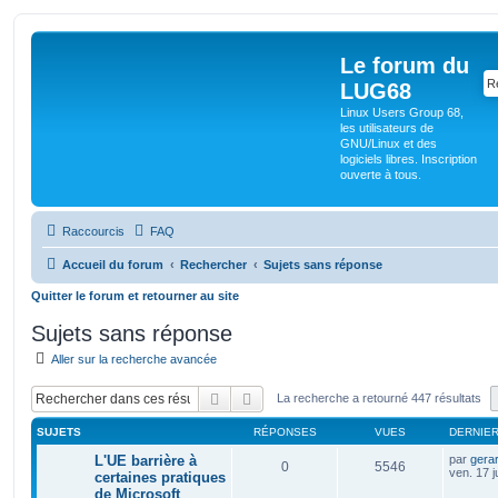
Le forum du
LUG68
Linux Users Group 68,
les utilisateurs de
GNU/Linux et des
logiciels libres. Inscription
ouverte à tous.
Raccourcis
FAQ
Accueil du forum
Rechercher
Sujets sans réponse
Quitter le forum et retourner au site
Sujets sans réponse
Aller sur la recherche avancée
Rechercher
Recherche avancée
La recherche a retourné 447 résultats
SUJETS
RÉPONSES
VUES
DERNIE
L'UE barrière à
par
gera
0
5546
ven. 17 j
certaines pratiques
de Microsoft