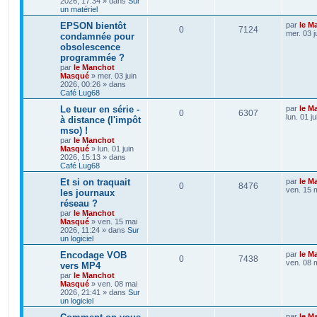
2026, 17:34
» dans
Sur
un matériel
EPSON bientôt
par
le M
0
7124
mer. 03 j
condamnée pour
obsolescence
programmée ?
par
le Manchot
Masqué
»
mer. 03 juin
2026, 00:26
» dans
Café Lug68
Le tueur en série -
par
le M
0
6307
lun. 01 j
à distance (l'impôt
mso) !
par
le Manchot
Masqué
»
lun. 01 juin
2026, 15:13
» dans
Café Lug68
Et si on traquait
par
le M
0
8476
ven. 15 
les journaux
réseau ?
par
le Manchot
Masqué
»
ven. 15 mai
2026, 11:24
» dans
Sur
un logiciel
Encodage VOB
par
le M
0
7438
ven. 08 
vers MP4
par
le Manchot
Masqué
»
ven. 08 mai
2026, 21:41
» dans
Sur
un logiciel
par
le M