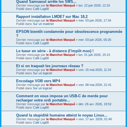
Quand Samsaoul arrête les SMS...
Dernier message par
le Manchot Masqué
«
lun. 22 juin 2026, 12:15
Publié dans
Café Lug68
Rapport installation LMDE7 sur Mac 18,2
Dernier message par
le Manchot Masqué
«
mer. 03 juin 2026, 17:34
Publié dans
Sur un matériel
EPSON bientôt condamnée pour obsolescence programmée
?
Dernier message par
le Manchot Masqué
«
mer. 03 juin 2026, 00:26
Publié dans
Café Lug68
Le tueur en série - à distance (l'impôt mso) !
Dernier message par
le Manchot Masqué
«
lun. 01 juin 2026, 15:13
Publié dans
Café Lug68
Et si on traquait les journaux réseau ?
Dernier message par
le Manchot Masqué
«
ven. 15 mai 2026, 11:24
Publié dans
Sur un logiciel
Encodage VOB vers MP4
Dernier message par
le Manchot Masqué
«
ven. 08 mai 2026, 21:41
Publié dans
Sur un logiciel
Comment on vous impose un USB-C de merde pour
recharger votre ordi portable...
Dernier message par
le Manchot Masqué
«
dim. 26 avr. 2026, 19:52
Publié dans
Café Lug68
Quand la stupidité humaine atteint le noyau Linux...
Dernier message par
le Manchot Masqué
«
ven. 17 avr. 2026, 01:49
Publié dans
Café Lug68