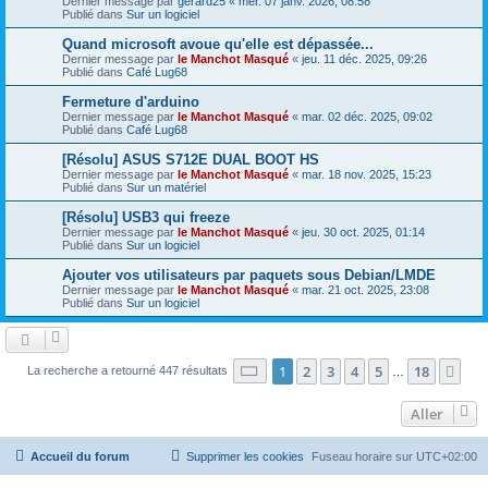
Dernier message par
gerard25
«
mer. 07 janv. 2026, 08:58
Publié dans
Sur un logiciel
Quand microsoft avoue qu'elle est dépassée...
Dernier message par
le Manchot Masqué
«
jeu. 11 déc. 2025, 09:26
Publié dans
Café Lug68
Fermeture d'arduino
Dernier message par
le Manchot Masqué
«
mar. 02 déc. 2025, 09:02
Publié dans
Café Lug68
[Résolu] ASUS S712E DUAL BOOT HS
Dernier message par
le Manchot Masqué
«
mar. 18 nov. 2025, 15:23
Publié dans
Sur un matériel
[Résolu] USB3 qui freeze
Dernier message par
le Manchot Masqué
«
jeu. 30 oct. 2025, 01:14
Publié dans
Sur un logiciel
Ajouter vos utilisateurs par paquets sous Debian/LMDE
Dernier message par
le Manchot Masqué
«
mar. 21 oct. 2025, 23:08
Publié dans
Sur un logiciel
Page
1
sur
18
1
2
3
4
5
18
Sui
La recherche a retourné 447 résultats
…
Aller
Accueil du forum
Supprimer les cookies
Fuseau horaire sur
UTC+02:00