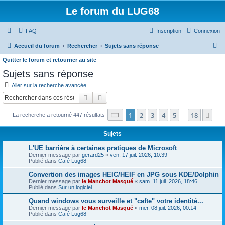
Le forum du LUG68
FAQ
Inscription
Connexion
R
Accueil du forum
Rechercher
Sujets sans réponse
e
Quitter le forum et retourner au site
c
Sujets sans réponse
h
Aller sur la recherche avancée
e
Rechercher
Recherche avancée
r
Page
1
sur
18
1
2
3
4
5
18
Sui
La recherche a retourné 447 résultats
…
c
h
Sujets
e
L'UE barrière à certaines pratiques de Microsoft
r
Dernier message par
gerard25
«
ven. 17 juil. 2026, 10:39
Publié dans
Café Lug68
Convertion des images HEIC/HEIF en JPG sous KDE/Dolphin
Dernier message par
le Manchot Masqué
«
sam. 11 juil. 2026, 18:46
Publié dans
Sur un logiciel
Quand windows vous surveille et "cafte" votre identité...
Dernier message par
le Manchot Masqué
«
mer. 08 juil. 2026, 00:14
Publié dans
Café Lug68