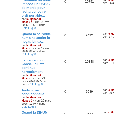
Comment on vous
0
10751
dim. 26 a
impose un USB-C
de merde pour
recharger votre
ordi portable...
par
le Manchot
Masqué
»
dim. 26 avr.
2026, 19:52
» dans
Café Lug68
Quand la stupidité
par
le M
0
9492
ven. 17 a
humaine atteint le
noyau Linux...
par
le Manchot
Masqué
»
ven. 17 avr.
2026, 01:49
» dans
Café Lug68
La trahison du
par
le M
0
10348
sam. 21 
Conseil d'Etat
continue
normalement...
par
le Manchot
Masqué
»
sam. 21
mars 2026, 02:58
»
dans
Café Lug68
Android en
par
le M
0
9589
ven. 20 
conditionnelle
par
le Manchot
Masqué
»
ven. 20 mars
2026, 17:07
» dans
Café Lug68
Quand la DINUM
par
le M
0
9632