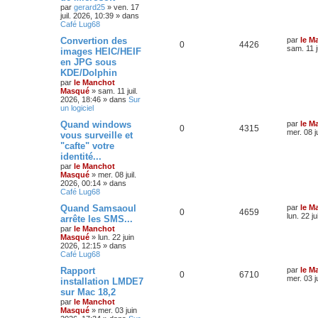
par
gerard25
»
ven. 17
juil. 2026, 10:39
» dans
Café Lug68
Convertion des
par
le M
0
4426
sam. 11 j
images HEIC/HEIF
en JPG sous
KDE/Dolphin
par
le Manchot
Masqué
»
sam. 11 juil.
2026, 18:46
» dans
Sur
un logiciel
Quand windows
par
le M
0
4315
mer. 08 j
vous surveille et
"cafte" votre
identité...
par
le Manchot
Masqué
»
mer. 08 juil.
2026, 00:14
» dans
Café Lug68
Quand Samsaoul
par
le M
0
4659
lun. 22 j
arrête les SMS...
par
le Manchot
Masqué
»
lun. 22 juin
2026, 12:15
» dans
Café Lug68
Rapport
par
le M
0
6710
mer. 03 j
installation LMDE7
sur Mac 18,2
par
le Manchot
Masqué
»
mer. 03 juin