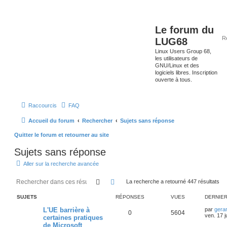
Le forum du
LUG68
Linux Users Group 68,
les utilisateurs de
GNU/Linux et des
logiciels libres. Inscription
ouverte à tous.
Raccourcis
FAQ
Accueil du forum
Rechercher
Sujets sans réponse
Quitter le forum et retourner au site
Sujets sans réponse
Aller sur la recherche avancée
Rechercher
Recherche avancée
La recherche a retourné 447 résultats
SUJETS
RÉPONSES
VUES
DERNIE
L'UE barrière à
par
gera
0
5604
ven. 17 j
certaines pratiques
de Microsoft