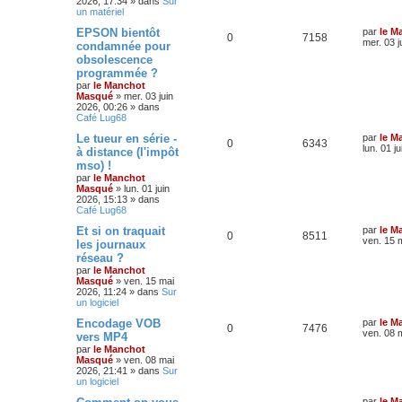
2026, 17:34
» dans
Sur
un matériel
EPSON bientôt
par
le M
0
7158
mer. 03 j
condamnée pour
obsolescence
programmée ?
par
le Manchot
Masqué
»
mer. 03 juin
2026, 00:26
» dans
Café Lug68
Le tueur en série -
par
le M
0
6343
lun. 01 j
à distance (l'impôt
mso) !
par
le Manchot
Masqué
»
lun. 01 juin
2026, 15:13
» dans
Café Lug68
Et si on traquait
par
le M
0
8511
ven. 15 
les journaux
réseau ?
par
le Manchot
Masqué
»
ven. 15 mai
2026, 11:24
» dans
Sur
un logiciel
Encodage VOB
par
le M
0
7476
ven. 08 
vers MP4
par
le Manchot
Masqué
»
ven. 08 mai
2026, 21:41
» dans
Sur
un logiciel
par
le M