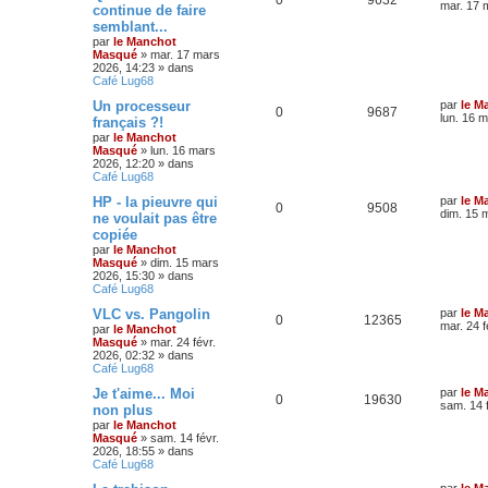
mar. 17 
continue de faire
semblant...
par
le Manchot
Masqué
»
mar. 17 mars
2026, 14:23
» dans
Café Lug68
Un processeur
par
le M
0
9687
lun. 16 
français ?!
par
le Manchot
Masqué
»
lun. 16 mars
2026, 12:20
» dans
Café Lug68
HP - la pieuvre qui
par
le M
0
9508
dim. 15 
ne voulait pas être
copiée
par
le Manchot
Masqué
»
dim. 15 mars
2026, 15:30
» dans
Café Lug68
VLC vs. Pangolin
par
le M
0
12365
mar. 24 f
par
le Manchot
Masqué
»
mar. 24 févr.
2026, 02:32
» dans
Café Lug68
Je t'aime... Moi
par
le M
0
19630
sam. 14 
non plus
par
le Manchot
Masqué
»
sam. 14 févr.
2026, 18:55
» dans
Café Lug68
par
le M