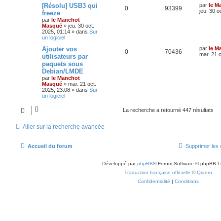
[Résolu] USB3 qui
par
le M
0
93399
jeu. 30 o
freeze
par
le Manchot
Masqué
»
jeu. 30 oct.
2025, 01:14
» dans
Sur
un logiciel
Ajouter vos
par
le M
0
70436
mar. 21 o
utilisateurs par
paquets sous
Debian/LMDE
par
le Manchot
Masqué
»
mar. 21 oct.
2025, 23:08
» dans
Sur
un logiciel
La recherche a retourné 447 résultats
Aller sur la recherche avancée
Accueil du forum
Supprimer les 
Développé par
phpBB
® Forum Software © phpBB L
Traduction française officielle
©
Qiaeru
Confidentialité
|
Conditions