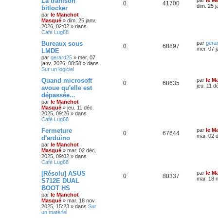
La trahison
0
41700
dim. 25 j
bitlocker
par
le Manchot
Masqué
»
dim. 25 janv.
2026, 02:02
» dans
Café Lug68
Bureaux sous
par
gera
0
68897
mer. 07 j
LMDE
par
gerard25
»
mer. 07
janv. 2026, 08:58
» dans
Sur un logiciel
Quand microsoft
par
le M
0
68635
jeu. 11 d
avoue qu'elle est
dépassée...
par
le Manchot
Masqué
»
jeu. 11 déc.
2025, 09:26
» dans
Café Lug68
Fermeture
par
le M
0
67644
mar. 02 
d'arduino
par
le Manchot
Masqué
»
mar. 02 déc.
2025, 09:02
» dans
Café Lug68
[Résolu] ASUS
par
le M
0
80337
mar. 18 
S712E DUAL
BOOT HS
par
le Manchot
Masqué
»
mar. 18 nov.
2025, 15:23
» dans
Sur
un matériel