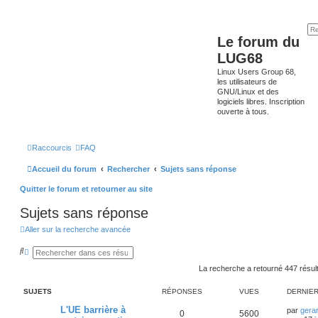
Le forum du
LUG68
Linux Users Group 68,
les utilisateurs de
GNU/Linux et des
logiciels libres. Inscription
ouverte à tous.
Raccourcis
FAQ
Accueil du forum
Rechercher
Sujets sans réponse
Quitter le forum et retourner au site
Sujets sans réponse
Aller sur la recherche avancée
R
R
e
e
c
c
La recherche a retourné 447 résul
h
h
e
e
SUJETS
RÉPONSES
VUES
DERNIE
r
r
c
c
L'UE barrière à
h
h
par
gera
0
5600
e
e