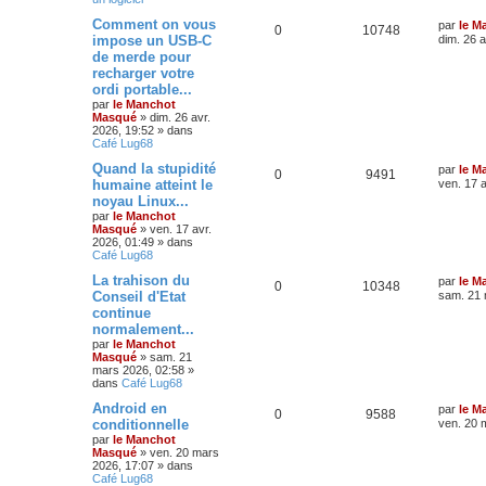
Comment on vous
par
le M
0
10748
impose un USB-C
dim. 26 a
de merde pour
recharger votre
ordi portable...
par
le Manchot
Masqué
»
dim. 26 avr.
2026, 19:52
» dans
Café Lug68
Quand la stupidité
par
le M
0
9491
humaine atteint le
ven. 17 a
noyau Linux...
par
le Manchot
Masqué
»
ven. 17 avr.
2026, 01:49
» dans
Café Lug68
La trahison du
par
le M
0
10348
Conseil d'Etat
sam. 21 
continue
normalement...
par
le Manchot
Masqué
»
sam. 21
mars 2026, 02:58
»
dans
Café Lug68
Android en
par
le M
0
9588
conditionnelle
ven. 20 
par
le Manchot
Masqué
»
ven. 20 mars
2026, 17:07
» dans
Café Lug68