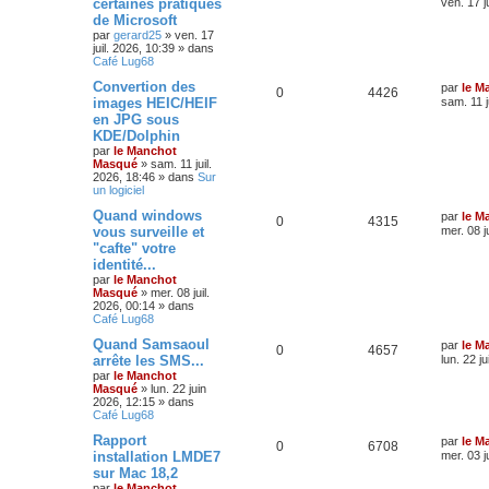
certaines pratiques
ven. 17 j
r
a
de Microsoft
v
par
gerard25
»
ven. 17
a
juil. 2026, 10:39
» dans
n
Café Lug68
c
é
Convertion des
par
le M
e
0
4426
images HEIC/HEIF
sam. 11 j
en JPG sous
KDE/Dolphin
par
le Manchot
Masqué
»
sam. 11 juil.
2026, 18:46
» dans
Sur
un logiciel
Quand windows
par
le M
0
4315
vous surveille et
mer. 08 j
"cafte" votre
identité...
par
le Manchot
Masqué
»
mer. 08 juil.
2026, 00:14
» dans
Café Lug68
Quand Samsaoul
par
le M
0
4657
arrête les SMS...
lun. 22 j
par
le Manchot
Masqué
»
lun. 22 juin
2026, 12:15
» dans
Café Lug68
Rapport
par
le M
0
6708
installation LMDE7
mer. 03 j
sur Mac 18,2
par
le Manchot