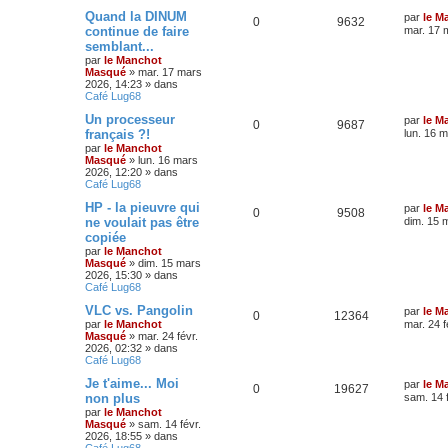
Quand la DINUM
par
le M
0
9632
continue de faire
mar. 17 
semblant...
par
le Manchot
Masqué
»
mar. 17 mars
2026, 14:23
» dans
Café Lug68
Un processeur
par
le M
0
9687
français ?!
lun. 16 
par
le Manchot
Masqué
»
lun. 16 mars
2026, 12:20
» dans
Café Lug68
HP - la pieuvre qui
par
le M
0
9508
ne voulait pas être
dim. 15 
copiée
par
le Manchot
Masqué
»
dim. 15 mars
2026, 15:30
» dans
Café Lug68
VLC vs. Pangolin
par
le M
0
12364
par
le Manchot
mar. 24 f
Masqué
»
mar. 24 févr.
2026, 02:32
» dans
Café Lug68
Je t'aime... Moi
par
le M
0
19627
non plus
sam. 14 
par
le Manchot
Masqué
»
sam. 14 févr.
2026, 18:55
» dans
Café Lug68