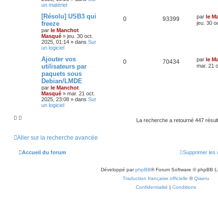
un matériel
[Résolu] USB3 qui
par
le M
0
93399
freeze
jeu. 30 o
par
le Manchot
Masqué
»
jeu. 30 oct.
2025, 01:14
» dans
Sur
un logiciel
Ajouter vos
par
le M
0
70434
utilisateurs par
mar. 21 o
paquets sous
Debian/LMDE
par
le Manchot
Masqué
»
mar. 21 oct.
2025, 23:08
» dans
Sur
un logiciel
La recherche a retourné 447 résul
Aller sur la recherche avancée
Accueil du forum
Supprimer les 
Développé par
phpBB
® Forum Software © phpBB L
Traduction française officielle
©
Qiaeru
Confidentialité
|
Conditions