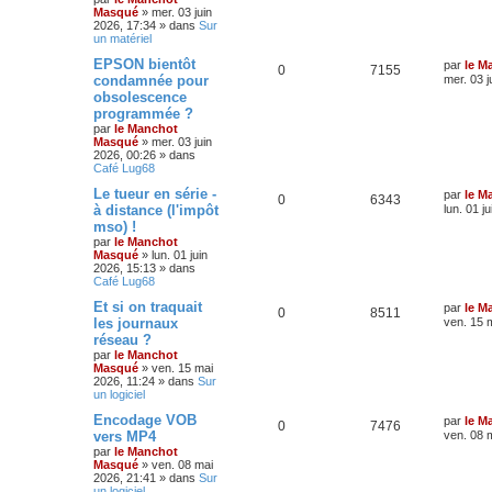
Masqué
»
mer. 03 juin
2026, 17:34
» dans
Sur
un matériel
EPSON bientôt
par
le M
0
7155
condamnée pour
mer. 03 j
obsolescence
programmée ?
par
le Manchot
Masqué
»
mer. 03 juin
2026, 00:26
» dans
Café Lug68
Le tueur en série -
par
le M
0
6343
à distance (l'impôt
lun. 01 j
mso) !
par
le Manchot
Masqué
»
lun. 01 juin
2026, 15:13
» dans
Café Lug68
Et si on traquait
par
le M
0
8511
les journaux
ven. 15 
réseau ?
par
le Manchot
Masqué
»
ven. 15 mai
2026, 11:24
» dans
Sur
un logiciel
Encodage VOB
par
le M
0
7476
vers MP4
ven. 08 
par
le Manchot
Masqué
»
ven. 08 mai
2026, 21:41
» dans
Sur
un logiciel