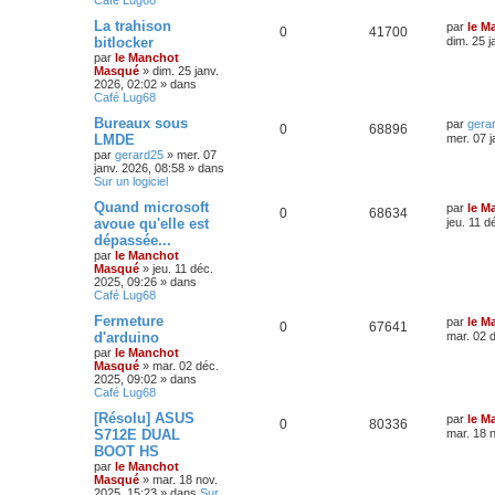
La trahison
par
le M
0
41700
bitlocker
dim. 25 j
par
le Manchot
Masqué
»
dim. 25 janv.
2026, 02:02
» dans
Café Lug68
Bureaux sous
par
gera
0
68896
LMDE
mer. 07 j
par
gerard25
»
mer. 07
janv. 2026, 08:58
» dans
Sur un logiciel
Quand microsoft
par
le M
0
68634
avoue qu'elle est
jeu. 11 d
dépassée...
par
le Manchot
Masqué
»
jeu. 11 déc.
2025, 09:26
» dans
Café Lug68
Fermeture
par
le M
0
67641
d'arduino
mar. 02 
par
le Manchot
Masqué
»
mar. 02 déc.
2025, 09:02
» dans
Café Lug68
[Résolu] ASUS
par
le M
0
80336
S712E DUAL
mar. 18 
BOOT HS
par
le Manchot
Masqué
»
mar. 18 nov.
2025, 15:23
» dans
Sur