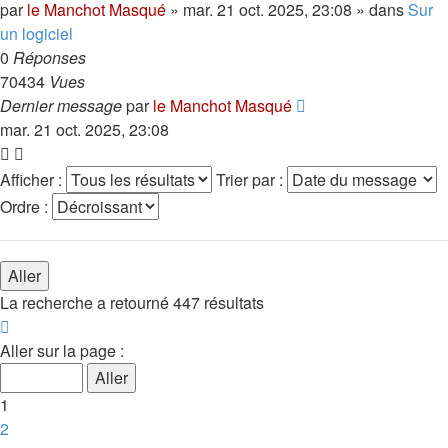
par
le Manchot Masqué
»
mar. 21 oct. 2025, 23:08
» dans
Sur
un logiciel
0
Réponses
70434
Vues
Dernier message
par
le Manchot Masqué
mar. 21 oct. 2025, 23:08
Afficher :
Trier par :
Ordre :
La recherche a retourné 447 résultats
Page
1
Aller sur la page :
sur
18
1
2