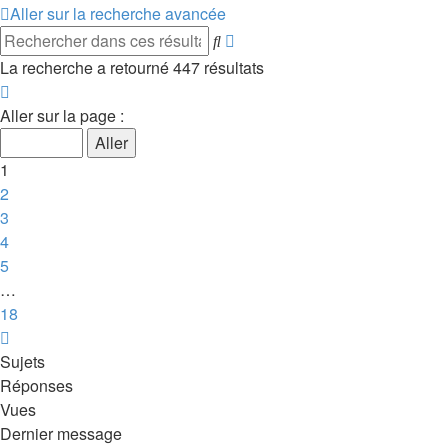
Aller sur la recherche avancée
Recherche
Rechercher
avancée
La recherche a retourné 447 résultats
Page
1
Aller sur la page :
sur
18
1
2
3
4
5
…
18
Suivant
Sujets
Réponses
Vues
Dernier message