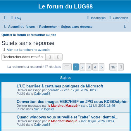
Le forum du LUG68
FAQ
Inscription
Connexion
R
Accueil du forum
Rechercher
Sujets sans réponse
e
Quitter le forum et retourner au site
c
Sujets sans réponse
h
Aller sur la recherche avancée
e
Rechercher
Recherche avancée
r
Page
1
sur
18
1
2
3
4
5
18
Sui
La recherche a retourné 447 résultats
…
c
h
Sujets
e
L'UE barrière à certaines pratiques de Microsoft
r
Dernier message par
gerard25
«
ven. 17 juil. 2026, 10:39
Publié dans
Café Lug68
Convertion des images HEIC/HEIF en JPG sous KDE/Dolphin
Dernier message par
le Manchot Masqué
«
sam. 11 juil. 2026, 18:46
Publié dans
Sur un logiciel
Quand windows vous surveille et "cafte" votre identité...
Dernier message par
le Manchot Masqué
«
mer. 08 juil. 2026, 00:14
Publié dans
Café Lug68