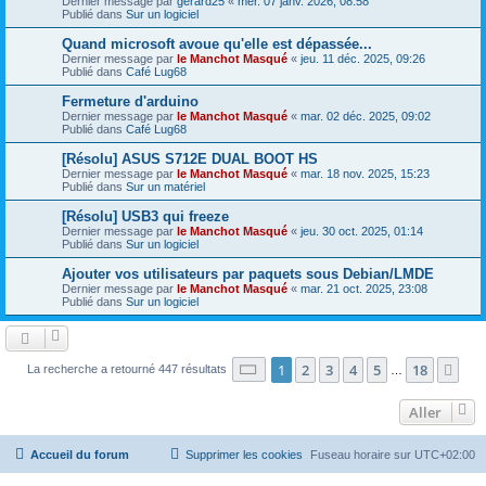
Dernier message par
gerard25
«
mer. 07 janv. 2026, 08:58
Publié dans
Sur un logiciel
Quand microsoft avoue qu'elle est dépassée...
Dernier message par
le Manchot Masqué
«
jeu. 11 déc. 2025, 09:26
Publié dans
Café Lug68
Fermeture d'arduino
Dernier message par
le Manchot Masqué
«
mar. 02 déc. 2025, 09:02
Publié dans
Café Lug68
[Résolu] ASUS S712E DUAL BOOT HS
Dernier message par
le Manchot Masqué
«
mar. 18 nov. 2025, 15:23
Publié dans
Sur un matériel
[Résolu] USB3 qui freeze
Dernier message par
le Manchot Masqué
«
jeu. 30 oct. 2025, 01:14
Publié dans
Sur un logiciel
Ajouter vos utilisateurs par paquets sous Debian/LMDE
Dernier message par
le Manchot Masqué
«
mar. 21 oct. 2025, 23:08
Publié dans
Sur un logiciel
Page
1
sur
18
1
2
3
4
5
18
Sui
La recherche a retourné 447 résultats
…
Aller
Accueil du forum
Supprimer les cookies
Fuseau horaire sur
UTC+02:00