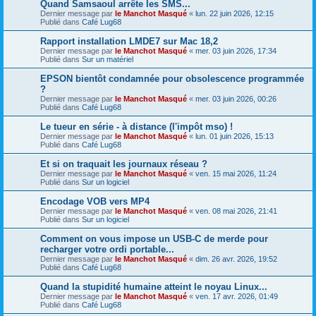
Quand Samsaoul arrête les SMS...
Dernier message par
le Manchot Masqué
«
lun. 22 juin 2026, 12:15
Publié dans
Café Lug68
Rapport installation LMDE7 sur Mac 18,2
Dernier message par
le Manchot Masqué
«
mer. 03 juin 2026, 17:34
Publié dans
Sur un matériel
EPSON bientôt condamnée pour obsolescence programmée
?
Dernier message par
le Manchot Masqué
«
mer. 03 juin 2026, 00:26
Publié dans
Café Lug68
Le tueur en série - à distance (l'impôt mso) !
Dernier message par
le Manchot Masqué
«
lun. 01 juin 2026, 15:13
Publié dans
Café Lug68
Et si on traquait les journaux réseau ?
Dernier message par
le Manchot Masqué
«
ven. 15 mai 2026, 11:24
Publié dans
Sur un logiciel
Encodage VOB vers MP4
Dernier message par
le Manchot Masqué
«
ven. 08 mai 2026, 21:41
Publié dans
Sur un logiciel
Comment on vous impose un USB-C de merde pour
recharger votre ordi portable...
Dernier message par
le Manchot Masqué
«
dim. 26 avr. 2026, 19:52
Publié dans
Café Lug68
Quand la stupidité humaine atteint le noyau Linux...
Dernier message par
le Manchot Masqué
«
ven. 17 avr. 2026, 01:49
Publié dans
Café Lug68