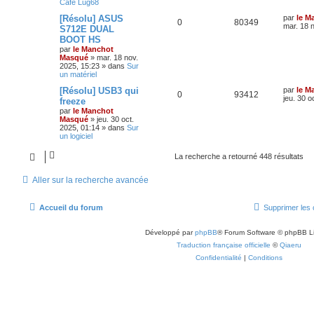
Café Lug68
[Résolu] ASUS
par
le M
0
80349
mar. 18 
S712E DUAL
BOOT HS
par
le Manchot
Masqué
»
mar. 18 nov.
2025, 15:23
» dans
Sur
un matériel
[Résolu] USB3 qui
par
le M
0
93412
jeu. 30 o
freeze
par
le Manchot
Masqué
»
jeu. 30 oct.
2025, 01:14
» dans
Sur
un logiciel
La recherche a retourné 448 résultats
Aller sur la recherche avancée
Accueil du forum
Supprimer les 
Développé par
phpBB
® Forum Software © phpBB L
Traduction française officielle
©
Qiaeru
Confidentialité
|
Conditions