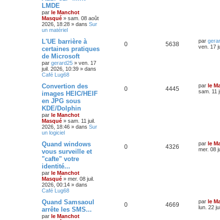
LMDE
par
le Manchot
Masqué
»
sam. 08 août
2026, 18:28
» dans
Sur
un matériel
L'UE barrière à
par
gera
0
5638
ven. 17 j
certaines pratiques
de Microsoft
par
gerard25
»
ven. 17
juil. 2026, 10:39
» dans
Café Lug68
Convertion des
par
le M
0
4445
sam. 11 j
images HEIC/HEIF
en JPG sous
KDE/Dolphin
par
le Manchot
Masqué
»
sam. 11 juil.
2026, 18:46
» dans
Sur
un logiciel
Quand windows
par
le M
0
4326
mer. 08 j
vous surveille et
"cafte" votre
identité...
par
le Manchot
Masqué
»
mer. 08 juil.
2026, 00:14
» dans
Café Lug68
Quand Samsaoul
par
le M
0
4669
lun. 22 j
arrête les SMS...
par
le Manchot