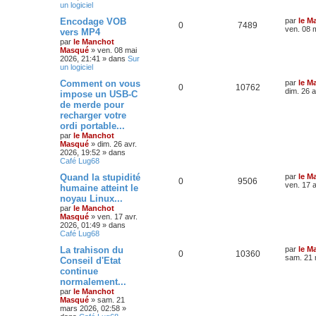
un logiciel
Encodage VOB
par
le M
0
7489
ven. 08 
vers MP4
par
le Manchot
Masqué
»
ven. 08 mai
2026, 21:41
» dans
Sur
un logiciel
Comment on vous
par
le M
0
10762
dim. 26 a
impose un USB-C
de merde pour
recharger votre
ordi portable...
par
le Manchot
Masqué
»
dim. 26 avr.
2026, 19:52
» dans
Café Lug68
Quand la stupidité
par
le M
0
9506
ven. 17 a
humaine atteint le
noyau Linux...
par
le Manchot
Masqué
»
ven. 17 avr.
2026, 01:49
» dans
Café Lug68
La trahison du
par
le M
0
10360
sam. 21 
Conseil d'Etat
continue
normalement...
par
le Manchot
Masqué
»
sam. 21
mars 2026, 02:58
»