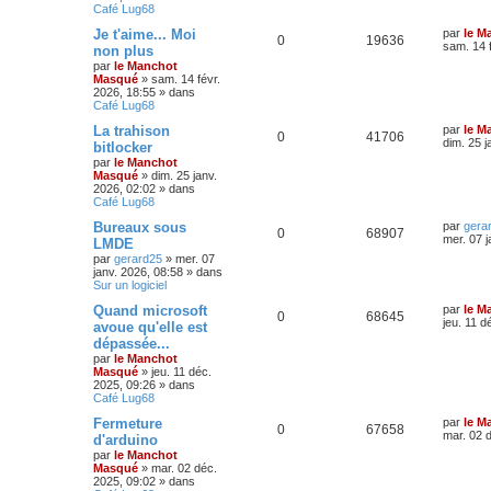
Café Lug68
Je t'aime... Moi
par
le M
0
19636
sam. 14 
non plus
par
le Manchot
Masqué
»
sam. 14 févr.
2026, 18:55
» dans
Café Lug68
La trahison
par
le M
0
41706
dim. 25 j
bitlocker
par
le Manchot
Masqué
»
dim. 25 janv.
2026, 02:02
» dans
Café Lug68
Bureaux sous
par
gera
0
68907
mer. 07 j
LMDE
par
gerard25
»
mer. 07
janv. 2026, 08:58
» dans
Sur un logiciel
Quand microsoft
par
le M
0
68645
jeu. 11 d
avoue qu'elle est
dépassée...
par
le Manchot
Masqué
»
jeu. 11 déc.
2025, 09:26
» dans
Café Lug68
Fermeture
par
le M
0
67658
mar. 02 
d'arduino
par
le Manchot
Masqué
»
mar. 02 déc.
2025, 09:02
» dans