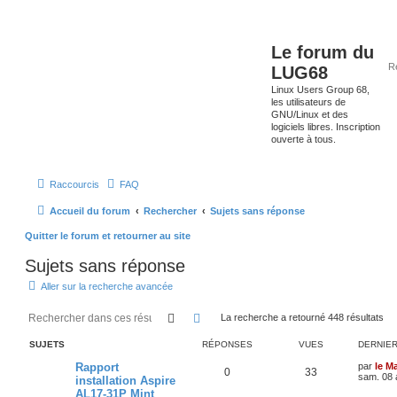
Le forum du
LUG68
Linux Users Group 68,
les utilisateurs de
GNU/Linux et des
logiciels libres. Inscription
ouverte à tous.
Raccourcis
FAQ
Accueil du forum
Rechercher
Sujets sans réponse
Quitter le forum et retourner au site
Sujets sans réponse
Aller sur la recherche avancée
Rechercher
Recherche avancée
La recherche a retourné 448 résultats
SUJETS
RÉPONSES
VUES
DERNIE
Rapport
par
le M
0
33
sam. 08 
installation Aspire
AL17-31P Mint