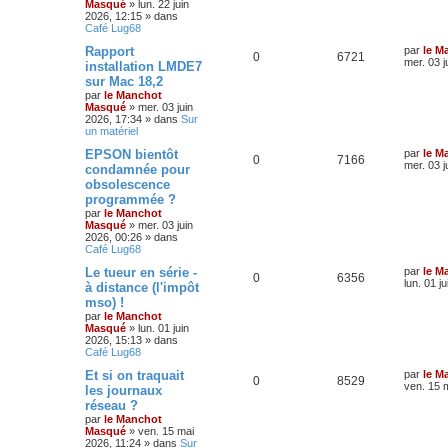
Masqué
»
lun. 22 juin
2026, 12:15
» dans
Café Lug68
Rapport
par
le M
0
6721
mer. 03 j
installation LMDE7
sur Mac 18,2
par
le Manchot
Masqué
»
mer. 03 juin
2026, 17:34
» dans
Sur
un matériel
EPSON bientôt
par
le M
0
7166
mer. 03 j
condamnée pour
obsolescence
programmée ?
par
le Manchot
Masqué
»
mer. 03 juin
2026, 00:26
» dans
Café Lug68
Le tueur en série -
par
le M
0
6356
lun. 01 j
à distance (l'impôt
mso) !
par
le Manchot
Masqué
»
lun. 01 juin
2026, 15:13
» dans
Café Lug68
Et si on traquait
par
le M
0
8529
ven. 15 
les journaux
réseau ?
par
le Manchot
Masqué
»
ven. 15 mai
2026, 11:24
» dans
Sur