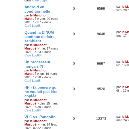
dans
Café Lug68
Android en
par
le M
0
9599
ven. 20 
conditionnelle
par
le Manchot
Masqué
»
ven. 20 mars
2026, 17:07
» dans
Café Lug68
Quand la DINUM
par
le M
0
9648
mar. 17 
continue de faire
semblant...
par
le Manchot
Masqué
»
mar. 17 mars
2026, 14:23
» dans
Café Lug68
Un processeur
par
le M
0
9697
lun. 16 
français ?!
par
le Manchot
Masqué
»
lun. 16 mars
2026, 12:20
» dans
Café Lug68
HP - la pieuvre qui
par
le M
0
9520
dim. 15 
ne voulait pas être
copiée
par
le Manchot
Masqué
»
dim. 15 mars
2026, 15:30
» dans
Café Lug68
VLC vs. Pangolin
par
le M
0
12373
mar. 24 f
par
le Manchot
Masqué
»
mar. 24 févr.
2026, 02:32
» dans