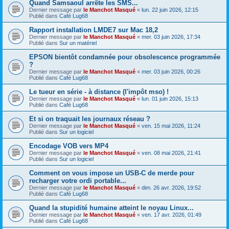
Quand Samsaoul arrête les SMS...
Dernier message par
le Manchot Masqué
«
lun. 22 juin 2026, 12:15
Publié dans
Café Lug68
Rapport installation LMDE7 sur Mac 18,2
Dernier message par
le Manchot Masqué
«
mer. 03 juin 2026, 17:34
Publié dans
Sur un matériel
EPSON bientôt condamnée pour obsolescence programmée
?
Dernier message par
le Manchot Masqué
«
mer. 03 juin 2026, 00:26
Publié dans
Café Lug68
Le tueur en série - à distance (l'impôt mso) !
Dernier message par
le Manchot Masqué
«
lun. 01 juin 2026, 15:13
Publié dans
Café Lug68
Et si on traquait les journaux réseau ?
Dernier message par
le Manchot Masqué
«
ven. 15 mai 2026, 11:24
Publié dans
Sur un logiciel
Encodage VOB vers MP4
Dernier message par
le Manchot Masqué
«
ven. 08 mai 2026, 21:41
Publié dans
Sur un logiciel
Comment on vous impose un USB-C de merde pour
recharger votre ordi portable...
Dernier message par
le Manchot Masqué
«
dim. 26 avr. 2026, 19:52
Publié dans
Café Lug68
Quand la stupidité humaine atteint le noyau Linux...
Dernier message par
le Manchot Masqué
«
ven. 17 avr. 2026, 01:49
Publié dans
Café Lug68