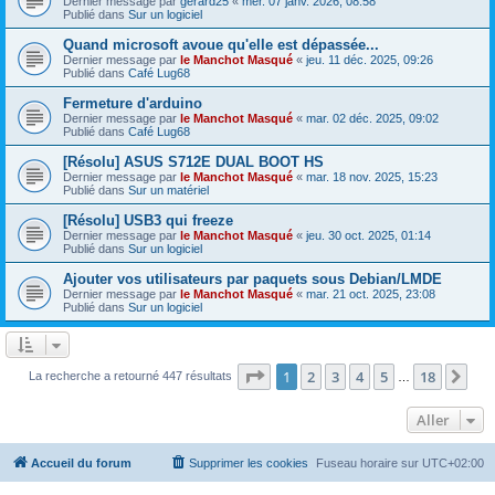
Dernier message par
gerard25
«
mer. 07 janv. 2026, 08:58
Publié dans
Sur un logiciel
Quand microsoft avoue qu'elle est dépassée...
Dernier message par
le Manchot Masqué
«
jeu. 11 déc. 2025, 09:26
Publié dans
Café Lug68
Fermeture d'arduino
Dernier message par
le Manchot Masqué
«
mar. 02 déc. 2025, 09:02
Publié dans
Café Lug68
[Résolu] ASUS S712E DUAL BOOT HS
Dernier message par
le Manchot Masqué
«
mar. 18 nov. 2025, 15:23
Publié dans
Sur un matériel
[Résolu] USB3 qui freeze
Dernier message par
le Manchot Masqué
«
jeu. 30 oct. 2025, 01:14
Publié dans
Sur un logiciel
Ajouter vos utilisateurs par paquets sous Debian/LMDE
Dernier message par
le Manchot Masqué
«
mar. 21 oct. 2025, 23:08
Publié dans
Sur un logiciel
Page
1
sur
18
1
2
3
4
5
18
Sui
La recherche a retourné 447 résultats
…
Aller
Accueil du forum
Supprimer les cookies
Fuseau horaire sur
UTC+02:00