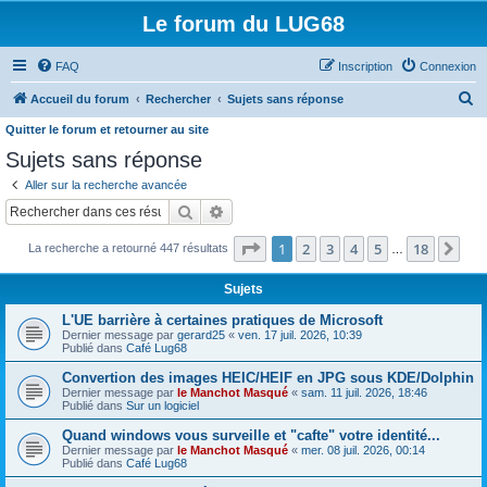
Le forum du LUG68
FAQ
Inscription
Connexion
R
Accueil du forum
Rechercher
Sujets sans réponse
e
Quitter le forum et retourner au site
c
Sujets sans réponse
h
Aller sur la recherche avancée
e
Rechercher
Recherche avancée
r
Page
1
sur
18
1
2
3
4
5
18
Sui
La recherche a retourné 447 résultats
…
c
h
Sujets
e
L'UE barrière à certaines pratiques de Microsoft
r
Dernier message par
gerard25
«
ven. 17 juil. 2026, 10:39
Publié dans
Café Lug68
Convertion des images HEIC/HEIF en JPG sous KDE/Dolphin
Dernier message par
le Manchot Masqué
«
sam. 11 juil. 2026, 18:46
Publié dans
Sur un logiciel
Quand windows vous surveille et "cafte" votre identité...
Dernier message par
le Manchot Masqué
«
mer. 08 juil. 2026, 00:14
Publié dans
Café Lug68