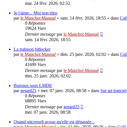
mar. 24 févr. 2026, 02:32
Je t'aime... Moi non plus
par
le Manchot Masqué
»
sam. 14 févr. 2026, 18:55
» dans
Caf
0
Réponses
19624
Vues
Dernier message
par
le Manchot Masqué
sam. 14 févr. 2026, 18:55
La trahison bitlocker
par
le Manchot Masqué
»
dim. 25 janv. 2026, 02:02
» dans
Caf
0
Réponses
41699
Vues
Dernier message
par
le Manchot Masqué
dim. 25 janv. 2026, 02:02
Bureaux sous LMDE
par
gerard25
»
mer. 07 janv. 2026, 08:58
» dans
Sur un logiciel
0
Réponses
68895
Vues
Dernier message
par
gerard25
mer. 07 janv. 2026, 08:58
Quand microsoft avoue qu'elle est dépassée...
par
le Manchot Masqué
»
jeu. 11 déc. 2025, 09:26
» dans
Café