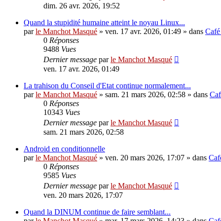
dim. 26 avr. 2026, 19:52
Quand la stupidité humaine atteint le noyau Linux...
par
le Manchot Masqué
»
ven. 17 avr. 2026, 01:49
» dans
Café
0
Réponses
9488
Vues
Dernier message
par
le Manchot Masqué
ven. 17 avr. 2026, 01:49
La trahison du Conseil d'Etat continue normalement...
par
le Manchot Masqué
»
sam. 21 mars 2026, 02:58
» dans
Caf
0
Réponses
10343
Vues
Dernier message
par
le Manchot Masqué
sam. 21 mars 2026, 02:58
Android en conditionnelle
par
le Manchot Masqué
»
ven. 20 mars 2026, 17:07
» dans
Caf
0
Réponses
9585
Vues
Dernier message
par
le Manchot Masqué
ven. 20 mars 2026, 17:07
Quand la DINUM continue de faire semblant...
par
le Manchot Masqué
»
mar. 17 mars 2026, 14:23
» dans
Caf