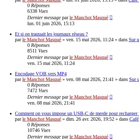
0
Réponses
6338
Vues
Dernier message
par
le Manchot Masqué
lun. 01 juin 2026, 15:13
Et si on traquait les journaux réseau ?
par
le Manchot Masqué
»
ven. 15 mai 2026, 11:24
» dans
Sur u
0
Réponses
8511
Vues
Dernier message
par
le Manchot Masqué
ven. 15 mai 2026, 11:24
Encodage VOB vers MP4
par
le Manchot Masqué
»
ven. 08 mai 2026, 21:41
» dans
Sur u
0
Réponses
7472
Vues
Dernier message
par
le Manchot Masqué
ven. 08 mai 2026, 21:41
Comment on vous impose un USB-C de merde pour recharger vot
par
le Manchot Masqué
»
dim. 26 avr. 2026, 19:52
» dans
Café
0
Réponses
10746
Vues
Dernier message
par
le Manchot Masqué