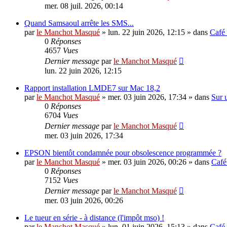
mer. 08 juil. 2026, 00:14
Quand Samsaoul arrête les SMS...
par
le Manchot Masqué
»
lun. 22 juin 2026, 12:15
» dans
Café
0
Réponses
4657
Vues
Dernier message
par
le Manchot Masqué
lun. 22 juin 2026, 12:15
Rapport installation LMDE7 sur Mac 18,2
par
le Manchot Masqué
»
mer. 03 juin 2026, 17:34
» dans
Sur 
0
Réponses
6704
Vues
Dernier message
par
le Manchot Masqué
mer. 03 juin 2026, 17:34
EPSON bientôt condamnée pour obsolescence programmée ?
par
le Manchot Masqué
»
mer. 03 juin 2026, 00:26
» dans
Café
0
Réponses
7152
Vues
Dernier message
par
le Manchot Masqué
mer. 03 juin 2026, 00:26
Le tueur en série - à distance (l'impôt mso) !
par
le Manchot Masqué
»
lun. 01 juin 2026, 15:13
» dans
Café