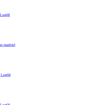
 Lug68
un matériel
 Lug68
 Lug68