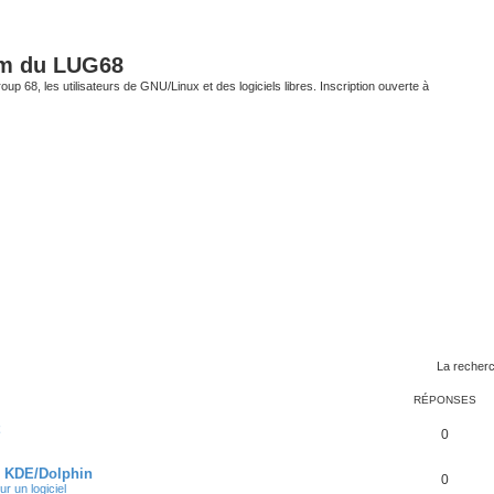
um du LUG68
up 68, les utilisateurs de GNU/Linux et des logiciels libres. Inscription ouverte à
La recherc
RÉPONSES
0
s KDE/Dolphin
0
ur un logiciel