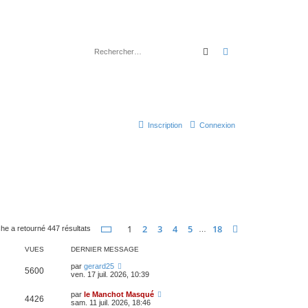
Rechercher
Recherche avancé
Inscription
Connexion
Page
1
sur
18
1
2
3
4
5
18
Suivant
he a retourné 447 résultats
…
VUES
DERNIER MESSAGE
par
gerard25
5600
ven. 17 juil. 2026, 10:39
par
le Manchot Masqué
4426
sam. 11 juil. 2026, 18:46