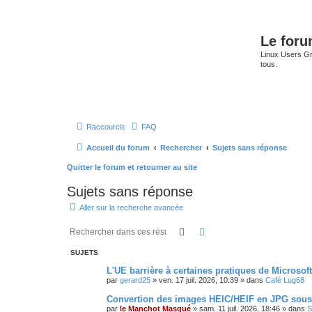
Le for
Linux Users Gro
tous.
Raccourcis
FAQ
Accueil du forum
Rechercher
Sujets sans réponse
Quitter le forum et retourner au site
Sujets sans réponse
Aller sur la recherche avancée
Rechercher
Recherche avancée
SUJETS
L'UE barrière à certaines pratiques de Microsoft
par
gerard25
»
ven. 17 juil. 2026, 10:39
» dans
Café Lug68
Convertion des images HEIC/HEIF en JPG sou
par
le Manchot Masqué
»
sam. 11 juil. 2026, 18:46
» dans
S