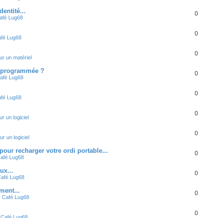
entité...
0
afé Lug68
0
fé Lug68
0
ur un matériel
 programmée ?
0
afé Lug68
0
fé Lug68
0
ur un logiciel
0
ur un logiciel
r recharger votre ordi portable...
0
afé Lug68
ux...
0
afé Lug68
ment...
0
s
Café Lug68
0
s
Café Lug68