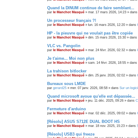
Quand la DINUM continue de faire semblant...
par
le Manchot Masqué
»
mar. 17 mars 2026, 14:23
» dan
Un processeur français ?!
par
le Manchot Masqué
»
lun. 16 mars 2026, 12:20
» dans
HP - la pieuvre qui ne voulait pas être copiée
par
le Manchot Masqué
»
dim. 15 mars 2026, 15:30
» dans
VLC vs. Pangolin
par
le Manchot Masqué
»
mar. 24 févr. 2026, 02:32
» dans
Je t'aime... Moi non plus
par
le Manchot Masqué
»
sam. 14 févr. 2026, 18:55
» dans
La trahison bitlocker
par
le Manchot Masqué
»
dim. 25 janv. 2026, 02:02
» dans
Bureaux sous LMDE
par
gerard25
»
mer. 07 janv. 2026, 08:58
» dans
Sur un logici
Quand microsoft avoue qu'elle est dépassée...
par
le Manchot Masqué
»
jeu. 11 déc. 2025, 09:26
» dans
C
Fermeture d'arduino
par
le Manchot Masqué
»
mar. 02 déc. 2025, 09:02
» dans
[Résolu] ASUS S712E DUAL BOOT HS
par
le Manchot Masqué
»
mar. 18 nov. 2025, 15:23
» dans
[Résolu] USB3 qui freeze