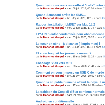
Quand windows vous surveille et "cafte" votre id
par
le Manchot Masqué
»
mer. 08 juil. 2026, 00:14
» dans
C
Quand Samsaoul arrête les SMS...
par
le Manchot Masqué
»
lun. 22 juin 2026, 12:15
» dans
Ca
Rapport installation LMDE7 sur Mac 18,2
par
le Manchot Masqué
»
mer. 03 juin 2026, 17:34
» dans
S
EPSON bientôt condamnée pour obsolescence
par
le Manchot Masqué
»
mer. 03 juin 2026, 00:26
» dans
C
Le tueur en série - à distance (l'impôt mso) !
par
le Manchot Masqué
»
lun. 01 juin 2026, 15:13
» dans
Ca
Et si on traquait les journaux réseau ?
par
le Manchot Masqué
»
ven. 15 mai 2026, 11:24
» dans
S
Encodage VOB vers MP4
par
le Manchot Masqué
»
ven. 08 mai 2026, 21:41
» dans
S
Comment on vous impose un USB-C de merde pou
par
le Manchot Masqué
»
dim. 26 avr. 2026, 19:52
» dans
C
Quand la stupidité humaine atteint le noyau Lin
par
le Manchot Masqué
»
ven. 17 avr. 2026, 01:49
» dans
C
La trahison du Conseil d'Etat continue normale
par
le Manchot Masqué
»
sam. 21 mars 2026, 02:58
» dan
Android en conditionnelle
par
le Manchot Masqué
»
ven. 20 mars 2026, 17:07
» dan