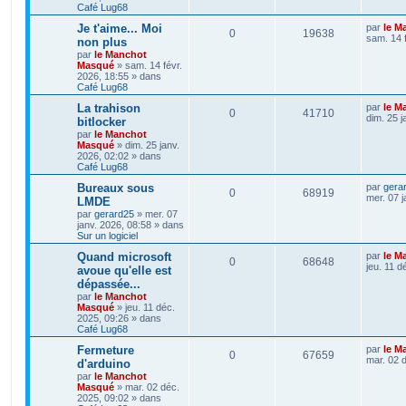
Café Lug68
Je t'aime... Moi
par
le M
0
19638
sam. 14 
non plus
par
le Manchot
Masqué
»
sam. 14 févr.
2026, 18:55
» dans
Café Lug68
La trahison
par
le M
0
41710
dim. 25 j
bitlocker
par
le Manchot
Masqué
»
dim. 25 janv.
2026, 02:02
» dans
Café Lug68
Bureaux sous
par
gera
0
68919
mer. 07 j
LMDE
par
gerard25
»
mer. 07
janv. 2026, 08:58
» dans
Sur un logiciel
Quand microsoft
par
le M
0
68648
jeu. 11 d
avoue qu'elle est
dépassée...
par
le Manchot
Masqué
»
jeu. 11 déc.
2025, 09:26
» dans
Café Lug68
Fermeture
par
le M
0
67659
mar. 02 
d'arduino
par
le Manchot
Masqué
»
mar. 02 déc.
2025, 09:02
» dans