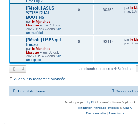
Café Lug68
[Résolu] ASUS
par
le M
0
80353
mar. 18 
S712E DUAL
BOOT HS
par
le Manchot
Masqué
»
mar. 18 nov.
2025, 15:23
» dans
Sur
un matériel
[Résolu] USB3 qui
par
le M
0
93412
jeu. 30 o
freeze
par
le Manchot
Masqué
»
jeu. 30 oct.
2025, 01:14
» dans
Sur
un logiciel
La recherche a retourné 448 résultats
Aller sur la recherche avancée
Accueil du forum
Supprimer les 
Développé par
phpBB
® Forum Software © phpBB L
Traduction française officielle
©
Qiaeru
Confidentialité
|
Conditions