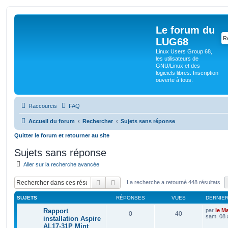
Le forum du
LUG68
Linux Users Group 68,
les utilisateurs de
GNU/Linux et des
logiciels libres. Inscription
ouverte à tous.
Raccourcis
FAQ
Accueil du forum
Rechercher
Sujets sans réponse
Quitter le forum et retourner au site
Sujets sans réponse
Aller sur la recherche avancée
Rechercher
Recherche avancée
La recherche a retourné 448 résultats
SUJETS
RÉPONSES
VUES
DERNIE
Rapport
par
le M
0
40
sam. 08 
installation Aspire
AL17-31P Mint