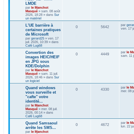
LMDE
par
le Manchot
Masqué
»
sam. 08 août
2026, 18:28
» dans
Sur
un matériel
L'UE barrière à
par
gera
0
5642
ven. 17 j
certaines pratiques
de Microsoft
par
gerard25
»
ven. 17
juil. 2026, 10:39
» dans
Café Lug68
Convertion des
par
le M
0
4449
sam. 11 j
images HEIC/HEIF
en JPG sous
KDE/Dolphin
par
le Manchot
Masqué
»
sam. 11 juil.
2026, 18:46
» dans
Sur
un logiciel
Quand windows
par
le M
0
4330
mer. 08 j
vous surveille et
"cafte" votre
identité...
par
le Manchot
Masqué
»
mer. 08 juil.
2026, 00:14
» dans
Café Lug68
Quand Samsaoul
par
le M
0
4672
lun. 22 j
arrête les SMS...
par
le Manchot