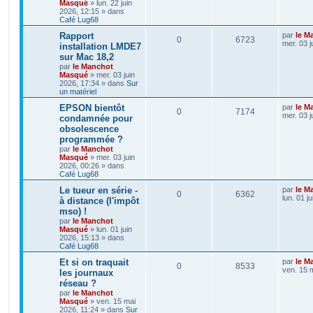
Masqué
»
lun. 22 juin
2026, 12:15
» dans
Café Lug68
Rapport
par
le M
0
6723
mer. 03 j
installation LMDE7
sur Mac 18,2
par
le Manchot
Masqué
»
mer. 03 juin
2026, 17:34
» dans
Sur
un matériel
EPSON bientôt
par
le M
0
7174
mer. 03 j
condamnée pour
obsolescence
programmée ?
par
le Manchot
Masqué
»
mer. 03 juin
2026, 00:26
» dans
Café Lug68
Le tueur en série -
par
le M
0
6362
lun. 01 j
à distance (l'impôt
mso) !
par
le Manchot
Masqué
»
lun. 01 juin
2026, 15:13
» dans
Café Lug68
Et si on traquait
par
le M
0
8533
ven. 15 
les journaux
réseau ?
par
le Manchot
Masqué
»
ven. 15 mai
2026, 11:24
» dans
Sur