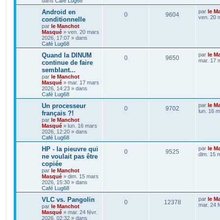
dans
Café Lug68
Android en
par
le M
0
9604
ven. 20 
conditionnelle
par
le Manchot
Masqué
»
ven. 20 mars
2026, 17:07
» dans
Café Lug68
Quand la DINUM
par
le M
0
9650
mar. 17 
continue de faire
semblant...
par
le Manchot
Masqué
»
mar. 17 mars
2026, 14:23
» dans
Café Lug68
Un processeur
par
le M
0
9702
lun. 16 
français ?!
par
le Manchot
Masqué
»
lun. 16 mars
2026, 12:20
» dans
Café Lug68
HP - la pieuvre qui
par
le M
0
9525
dim. 15 
ne voulait pas être
copiée
par
le Manchot
Masqué
»
dim. 15 mars
2026, 15:30
» dans
Café Lug68
VLC vs. Pangolin
par
le M
0
12378
mar. 24 f
par
le Manchot
Masqué
»
mar. 24 févr.
2026, 02:32
» dans