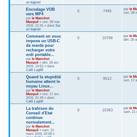
un logiciel
Encodage VOB
par
le M
0
7495
ven. 08 
vers MP4
par
le Manchot
Masqué
»
ven. 08 mai
2026, 21:41
» dans
Sur
un logiciel
Comment on vous
par
le M
0
10766
dim. 26 a
impose un USB-C
de merde pour
recharger votre
ordi portable...
par
le Manchot
Masqué
»
dim. 26 avr.
2026, 19:52
» dans
Café Lug68
Quand la stupidité
par
le M
0
9512
ven. 17 a
humaine atteint le
noyau Linux...
par
le Manchot
Masqué
»
ven. 17 avr.
2026, 01:49
» dans
Café Lug68
La trahison du
par
le M
0
10363
sam. 21 
Conseil d'Etat
continue
normalement...
par
le Manchot
Masqué
»
sam. 21
mars 2026, 02:58
»