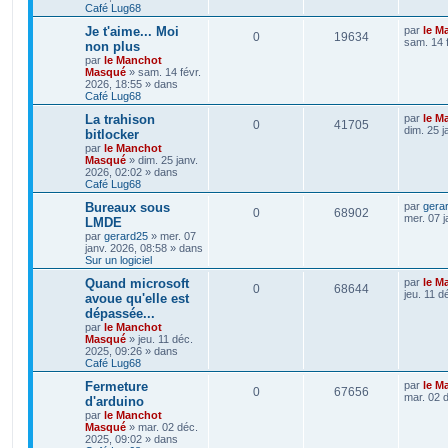
Café Lug68
Je t'aime... Moi
par
le M
0
19634
sam. 14 
non plus
par
le Manchot
Masqué
»
sam. 14 févr.
2026, 18:55
» dans
Café Lug68
La trahison
par
le M
0
41705
dim. 25 j
bitlocker
par
le Manchot
Masqué
»
dim. 25 janv.
2026, 02:02
» dans
Café Lug68
Bureaux sous
par
gera
0
68902
mer. 07 j
LMDE
par
gerard25
»
mer. 07
janv. 2026, 08:58
» dans
Sur un logiciel
Quand microsoft
par
le M
0
68644
jeu. 11 d
avoue qu'elle est
dépassée...
par
le Manchot
Masqué
»
jeu. 11 déc.
2025, 09:26
» dans
Café Lug68
Fermeture
par
le M
0
67656
mar. 02 
d'arduino
par
le Manchot
Masqué
»
mar. 02 déc.
2025, 09:02
» dans