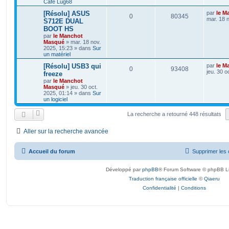
Café Lug68
[Résolu] ASUS
par
le M
0
80345
mar. 18 
S712E DUAL
BOOT HS
par
le Manchot
Masqué
»
mar. 18 nov.
2025, 15:23
» dans
Sur
un matériel
[Résolu] USB3 qui
par
le M
0
93408
jeu. 30 o
freeze
par
le Manchot
Masqué
»
jeu. 30 oct.
2025, 01:14
» dans
Sur
un logiciel
La recherche a retourné 448 résultats
Aller sur la recherche avancée
Accueil du forum
Supprimer les 
Développé par
phpBB
® Forum Software © phpBB L
Traduction française officielle
©
Qiaeru
Confidentialité
|
Conditions