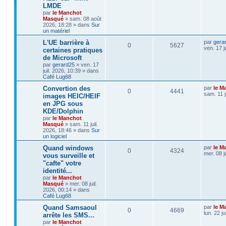
LMDE
par
le Manchot
Masqué
»
sam. 08 août
2026, 18:28
» dans
Sur
un matériel
L'UE barrière à
par
gera
0
5627
ven. 17 j
certaines pratiques
de Microsoft
par
gerard25
»
ven. 17
juil. 2026, 10:39
» dans
Café Lug68
Convertion des
par
le M
0
4441
sam. 11 j
images HEIC/HEIF
en JPG sous
KDE/Dolphin
par
le Manchot
Masqué
»
sam. 11 juil.
2026, 18:46
» dans
Sur
un logiciel
Quand windows
par
le M
0
4324
mer. 08 j
vous surveille et
"cafte" votre
identité...
par
le Manchot
Masqué
»
mer. 08 juil.
2026, 00:14
» dans
Café Lug68
Quand Samsaoul
par
le M
0
4669
lun. 22 j
arrête les SMS...
par
le Manchot