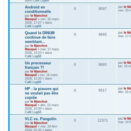
dans
Café Lug68
Android en
par
le M
0
9597
ven. 20 
conditionnelle
par
le Manchot
Masqué
»
ven. 20 mars
2026, 17:07
» dans
Café Lug68
Quand la DINUM
par
le M
0
9645
mar. 17 
continue de faire
semblant...
par
le Manchot
Masqué
»
mar. 17 mars
2026, 14:23
» dans
Café Lug68
Un processeur
par
le M
0
9693
lun. 16 
français ?!
par
le Manchot
Masqué
»
lun. 16 mars
2026, 12:20
» dans
Café Lug68
HP - la pieuvre qui
par
le M
0
9517
dim. 15 
ne voulait pas être
copiée
par
le Manchot
Masqué
»
dim. 15 mars
2026, 15:30
» dans
Café Lug68
VLC vs. Pangolin
par
le M
0
12371
mar. 24 f
par
le Manchot
Masqué
»
mar. 24 févr.
2026, 02:32
» dans