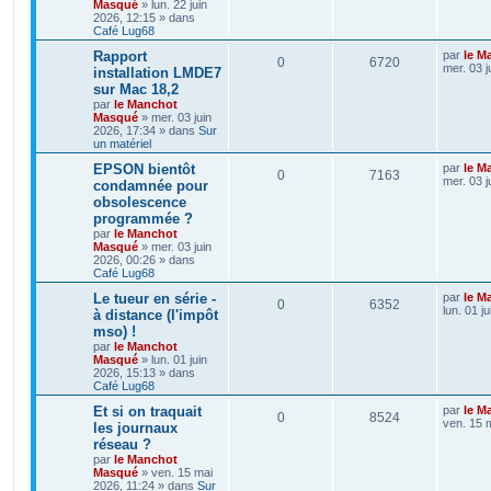
Masqué
»
lun. 22 juin
2026, 12:15
» dans
Café Lug68
Rapport
par
le M
0
6720
mer. 03 j
installation LMDE7
sur Mac 18,2
par
le Manchot
Masqué
»
mer. 03 juin
2026, 17:34
» dans
Sur
un matériel
EPSON bientôt
par
le M
0
7163
mer. 03 j
condamnée pour
obsolescence
programmée ?
par
le Manchot
Masqué
»
mer. 03 juin
2026, 00:26
» dans
Café Lug68
Le tueur en série -
par
le M
0
6352
lun. 01 j
à distance (l'impôt
mso) !
par
le Manchot
Masqué
»
lun. 01 juin
2026, 15:13
» dans
Café Lug68
Et si on traquait
par
le M
0
8524
ven. 15 
les journaux
réseau ?
par
le Manchot
Masqué
»
ven. 15 mai
2026, 11:24
» dans
Sur