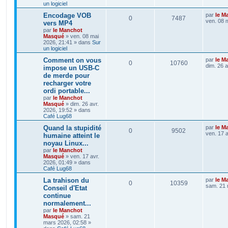
un logiciel
Encodage VOB
par
le M
0
7487
ven. 08 
vers MP4
par
le Manchot
Masqué
»
ven. 08 mai
2026, 21:41
» dans
Sur
un logiciel
Comment on vous
par
le M
0
10760
dim. 26 a
impose un USB-C
de merde pour
recharger votre
ordi portable...
par
le Manchot
Masqué
»
dim. 26 avr.
2026, 19:52
» dans
Café Lug68
Quand la stupidité
par
le M
0
9502
ven. 17 a
humaine atteint le
noyau Linux...
par
le Manchot
Masqué
»
ven. 17 avr.
2026, 01:49
» dans
Café Lug68
La trahison du
par
le M
0
10359
sam. 21 
Conseil d'Etat
continue
normalement...
par
le Manchot
Masqué
»
sam. 21
mars 2026, 02:58
»