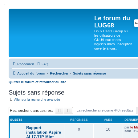
Le forum du
LUG68
Linux Users Group 68,
les utilisateurs de
GNU/Linux et des
logiciels libres. Inscription
ouverte à tous.
Raccourcis
FAQ
Accueil du forum
Rechercher
Sujets sans réponse
Quitter le forum et retourner au site
Sujets sans réponse
Aller sur la recherche avancée
Rechercher
Recherche avancée
La recherche a retourné 448 résultats
SUJETS
RÉPONSES
VUES
DERNIE
Rapport
par
le M
0
16
sam. 08 
installation Aspire
AL17-31P Mint